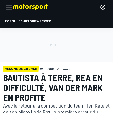
FORMULE 1
MOTOGP
WRC
WEC
RÉSUMÉ DE COURSE
WorldSBK
Jerez
BAUTISTA À TERRE, REA EN
DIFFICULTÉ, VAN DER MARK
EN PROFITE
Avec le retour à la compétition du team Ten Kate et
de son pilote Loris Baz, la première erreur du