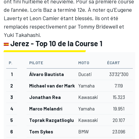
ont fini huitième et neuvième. Pour sa première course
de l’année,
Loris Baz
a terminé 12e. À noter qu’
Eugene
Laverty
et
Leon Camier
étant blessés, ils ont été
remplacés respectivement par
Tommy Bridewell
et
Yuki Takahashi
.
Jerez - Top 10 de la Course 1
P.
PILOTE
MOTO
ÉCART
1
Álvaro Bautista
Ducati
33'32"300
2
Michael van der Mark
Yamaha
7.119
3
Jonathan Rea
Kawasaki
15.323
4
Marco Melandri
Yamaha
19.951
5
Toprak Razgatlioglu
Kawasaki
20.107
6
Tom Sykes
BMW
23.096