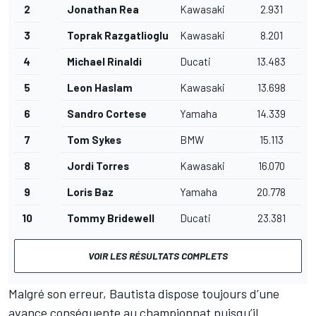
2
Jonathan Rea
Kawasaki
2.931
3
Toprak Razgatlioglu
Kawasaki
8.201
4
Michael Rinaldi
Ducati
13.483
5
Leon Haslam
Kawasaki
13.698
6
Sandro Cortese
Yamaha
14.339
7
Tom Sykes
BMW
15.113
8
Jordi Torres
Kawasaki
16.070
9
Loris Baz
Yamaha
20.778
10
Tommy Bridewell
Ducati
23.381
VOIR LES RÉSULTATS COMPLETS
Malgré son erreur, Bautista dispose toujours d’une
avance conséquente au
championnat
puisqu’il