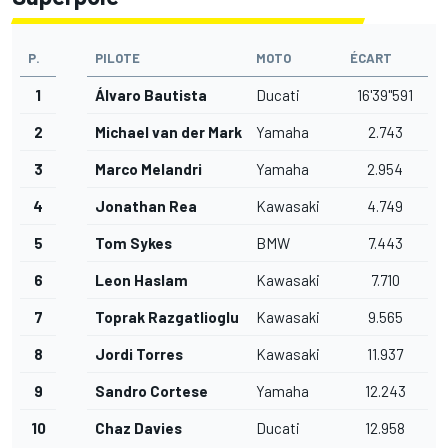
P.
PILOTE
MOTO
ÉCART
1
Álvaro Bautista
Ducati
16'39"591
2
Michael van der Mark
Yamaha
2.743
3
Marco Melandri
Yamaha
2.954
4
Jonathan Rea
Kawasaki
4.749
5
Tom Sykes
BMW
7.443
6
Leon Haslam
Kawasaki
7.710
7
Toprak Razgatlioglu
Kawasaki
9.565
8
Jordi Torres
Kawasaki
11.937
9
Sandro Cortese
Yamaha
12.243
10
Chaz Davies
Ducati
12.958