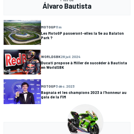
Álvaro Bautista
MOTOGP
11 m
Les MotoGP passeront-elles la 5e au Balaton
Park ?
WORLDSBK
28 juil. 2024
Ducati propose à Miller de succéder à Bautista
en WorldSBK
MOTOGP
3 déc. 2023
Bagnaia et les champions 2023 à l'honneur au
gala de la FIM