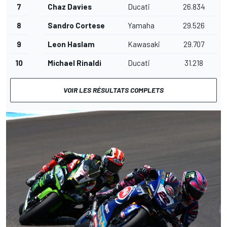
7
Chaz Davies
Ducati
26.834
8
Sandro Cortese
Yamaha
29.526
9
Leon Haslam
Kawasaki
29.707
10
Michael Rinaldi
Ducati
31.218
VOIR LES RÉSULTATS COMPLETS