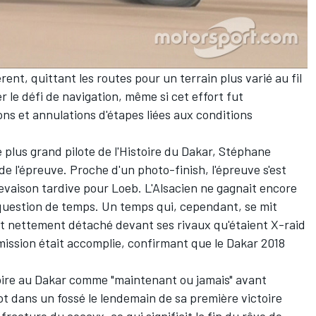
érent, quittant les routes pour un terrain plus varié au fil
r le défi de navigation, même si cet effort fut
s et annulations d'étapes liées aux conditions
e plus grand pilote de l'Histoire du Dakar, Stéphane
de l'épreuve. Proche d'un photo-finish, l'épreuve s'est
revaison tardive pour Loeb. L'Alsacien ne gagnait encore
 question de temps. Un temps qui, cependant, se mit
t nettement détaché devant ses rivaux qu'étaient X-raid
 mission était accomplie, confirmant que le Dakar 2018
toire au Dakar comme "maintenant ou jamais" avant
ot dans un fossé le lendemain de sa première victoire