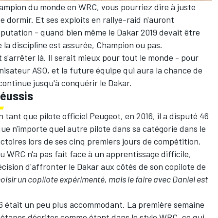
hampion du monde en WRC, vous pourriez dire à juste
e dormir. Et ses exploits en rallye-raid n'auront
éputation - quand bien même le Dakar 2019 devait être
de la discipline est assurée, Champion ou pas.
t s'arrêter là. Il serait mieux pour tout le monde - pour
anisateur ASO, et la future équipe qui aura la chance de
 continue jusqu'à conquérir le Dakar.
réussis
tant que pilote officiel Peugeot, en 2016, il a disputé 46
 que n'importe quel autre pilote dans sa catégorie dans le
ctoires lors de ses cinq premiers jours de compétition.
u WRC n'a pas fait face à un apprentissage difficile,
cision d'affronter le Dakar aux côtés de son copilote de
hoisir un copilote expérimenté, mais le faire avec Daniel est
16 était un peu plus accommodant. La première semaine
s étapes décrites comme étant dans le style WRC, ce qui