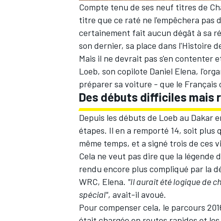
Compte tenu de ses neuf titres de C
titre que ce raté ne l'empêchera pas d
certainement fait aucun dégât à sa r
son dernier, sa place dans l'Histoire 
Mais il ne devrait pas s'en contenter e
AUTRES CHAMPIONNATS
Loeb, son copilote Daniel Elena, l'org
préparer sa voiture - que le Français
Des débuts difficiles mais 
Depuis les débuts de Loeb au Dakar en 
étapes. Il en a remporté 14, soit plus
même temps, et a signé trois de ces vi
Cela ne veut pas dire que la légende d
rendu encore plus compliqué par la dé
WRC, Elena.
"Il aurait été logique de c
spécial"
, avait-il avoué.
Pour compenser cela, le parcours 20
était chargée en routes rapides et le