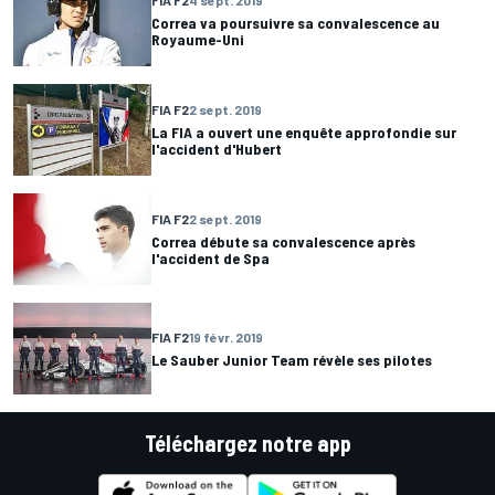
Correa va poursuivre sa convalescence au
Royaume-Uni
FIA F2
2 sept. 2019
La FIA a ouvert une enquête approfondie sur
l'accident d'Hubert
FIA F2
2 sept. 2019
Correa débute sa convalescence après
l'accident de Spa
FIA F2
19 févr. 2019
Le Sauber Junior Team révèle ses pilotes
Téléchargez notre app