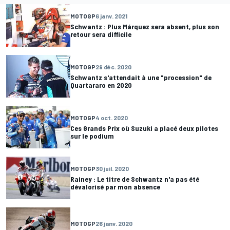
MOTOGP
6 janv. 2021
Schwantz : Plus Márquez sera absent, plus son
retour sera difficile
MOTOGP
29 déc. 2020
Schwantz s'attendait à une "procession" de
Quartararo en 2020
MOTOGP
4 oct. 2020
Ces Grands Prix où Suzuki a placé deux pilotes
sur le podium
MOTOGP
30 juil. 2020
Rainey : Le titre de Schwantz n'a pas été
dévalorisé par mon absence
MOTOGP
26 janv. 2020