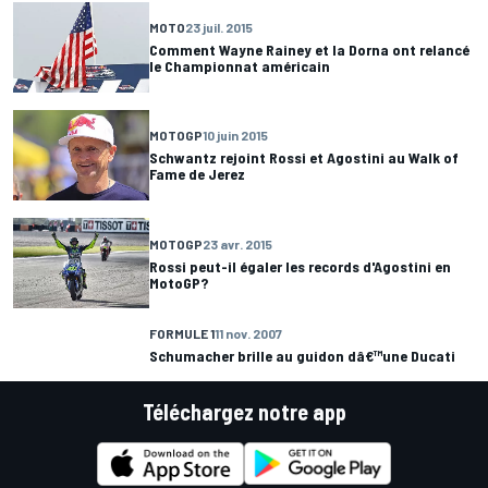
MOTO
23 juil. 2015
Comment Wayne Rainey et la Dorna ont relancé
le Championnat américain
MOTOGP
10 juin 2015
Schwantz rejoint Rossi et Agostini au Walk of
Fame de Jerez
MOTOGP
23 avr. 2015
Rossi peut-il égaler les records d'Agostini en
MotoGP?
FORMULE 1
11 nov. 2007
Schumacher brille au guidon dâ€™une Ducati
Téléchargez notre app