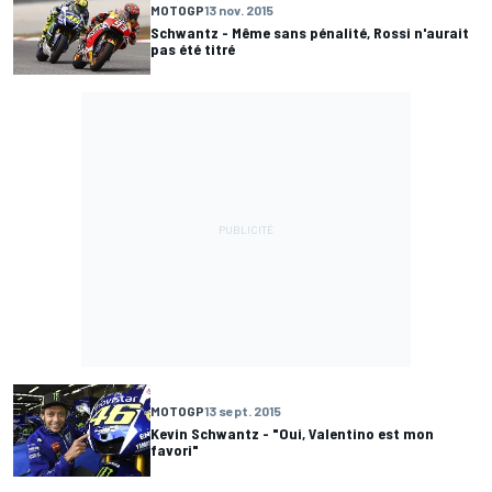
MOTOGP
13 nov. 2015
Schwantz - Même sans pénalité, Rossi n'aurait
pas été titré
MOTOGP
13 sept. 2015
Kevin Schwantz - "Oui, Valentino est mon
favori"