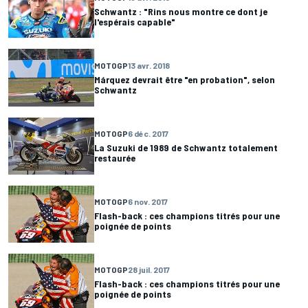
Schwantz : "Rins nous montre ce dont je
l'espérais capable"
MOTOGP
13 avr. 2018
Márquez devrait être "en probation", selon
Schwantz
MOTOGP
6 déc. 2017
La Suzuki de 1989 de Schwantz totalement
restaurée
MOTOGP
6 nov. 2017
Flash-back : ces champions titrés pour une
poignée de points
MOTOGP
28 juil. 2017
Flash-back : ces champions titrés pour une
poignée de points