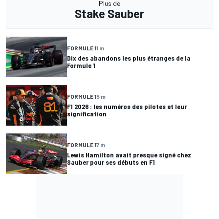
Plus de
Stake Sauber
FORMULE 1
1 m
Dix des abandons les plus étranges de la
Formule 1
FORMULE 1
5 m
F1 2026 : les numéros des pilotes et leur
signification
FORMULE 1
7 m
Lewis Hamilton avait presque signé chez
Sauber pour ses débuts en F1