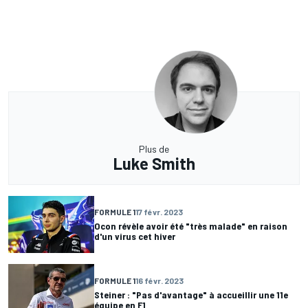
Plus de
Luke Smith
FORMULE 1
17 févr. 2023
Ocon révèle avoir été "très malade" en raison
d'un virus cet hiver
FORMULE 1
16 févr. 2023
Steiner : "Pas d'avantage" à accueillir une 11e
équipe en F1