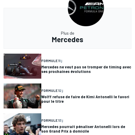
Plus de
Mercedes
FORMULE 1
1 j
Mercedes ne veut pas se tromper de timing avec
ses prochaines évolutions
FORMULE 1
2 j
Wolff refuse de faire de Kimi Antonelli le favori
pour le titre
FORMULE 1
3 j
Mercedes pourrait pénaliser Antonelli lors de
son Grand Prix à domicile