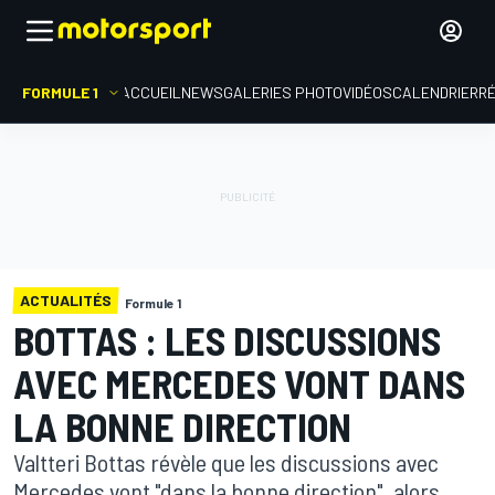
FORMULE 1
ACCUEIL
NEWS
GALERIES PHOTO
VIDÉOS
CALENDRIER
R
ACTUALITÉS
Formule 1
BOTTAS : LES DISCUSSIONS
AVEC MERCEDES VONT DANS
LA BONNE DIRECTION
Valtteri Bottas révèle que les discussions avec
Mercedes vont "dans la bonne direction", alors