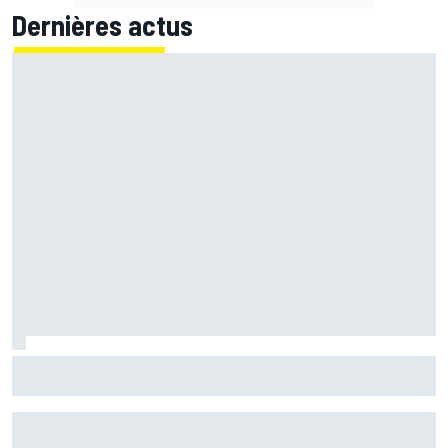
Dernières actus
Quartararo pénalisé à cause d'un souci pour surveiller la
pression !