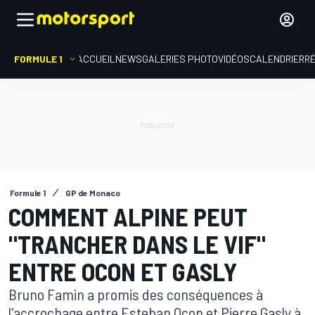
FORMULE 1
ACCUEIL
NEWS
GALERIES PHOTO
VIDÉOS
CALENDRIER
R
Formule 1
GP de Monaco
COMMENT ALPINE PEUT
"TRANCHER DANS LE VIF"
ENTRE OCON ET GASLY
Bruno Famin a promis des conséquences à
l'accrochage entre Esteban Ocon et Pierre Gasly à