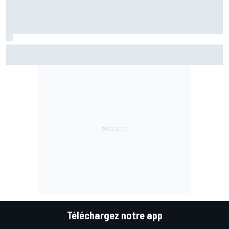
Martín reconnaît une erreur au départ : "J'ai été trop
optimiste"
Téléchargez notre app