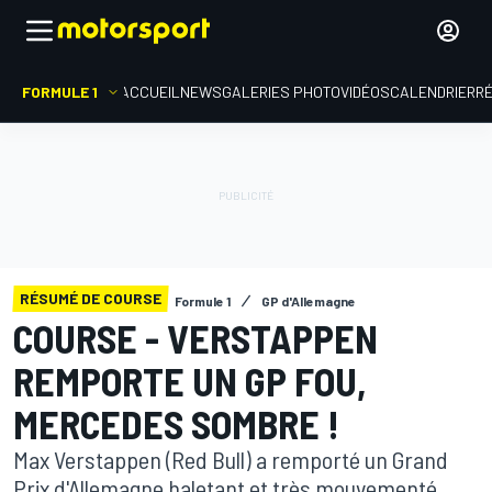
FORMULE 1
ACCUEIL
NEWS
GALERIES PHOTO
VIDÉOS
CALENDRIER
R
RÉSUMÉ DE COURSE
Formule 1
GP d'Allemagne
COURSE - VERSTAPPEN
REMPORTE UN GP FOU,
MERCEDES SOMBRE !
Max Verstappen (Red Bull) a remporté un Grand
Prix d'Allemagne haletant et très mouvementé