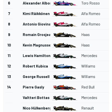
6
Alexander Albon
Toro Rosso
7
Kimi Räikkönen
Alfa Romeo
8
Antonio Giovinazzi
Alfa Romeo
9
Romain Grosjean
Haas
10
Kevin Magnussen
Haas
11
Lewis Hamilton
Mercedes
12
Robert Kubica
Williams
13
George Russell
Williams
14
Pierre Gasly
Red Bull
Valtteri Bottas
Mercedes
Nico Hülkenberg
Renault