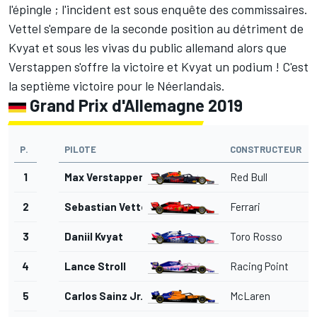
l'épingle ; l'incident est sous enquête des commissaires.
Vettel s'empare de la seconde position au détriment de
Kvyat et sous les vivas du public allemand alors que
Verstappen s'offre la victoire et Kvyat un podium ! C'est
la septième victoire pour le Néerlandais.
Grand Prix d'Allemagne 2019
P.
PILOTE
CONSTRUCTEUR
1
Max Verstappen
Red Bull
2
Sebastian Vettel
Ferrari
3
Daniil Kvyat
Toro Rosso
4
Lance Stroll
Racing Point
5
Carlos Sainz Jr.
McLaren