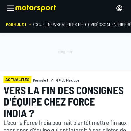
FORMULE 1
ACCUEIL
NEWS
GALERIES PHOTO
VIDÉOS
CALENDRIER
R
ACTUALITÉS
Formule 1
GP du Mexique
VERS LA FIN DES CONSIGNES
D'ÉQUIPE CHEZ FORCE
INDIA ?
L'écurie Force India pourrait bientôt mettre fin aux
consignes d'équipe qui ont interdit à ses pilotes de