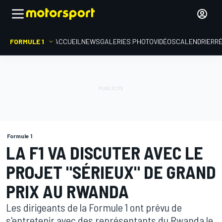
FORMULE 1
ACCUEIL
NEWS
GALERIES PHOTO
VIDÉOS
CALENDRIER
R
Formule 1
LA F1 VA DISCUTER AVEC LE
PROJET "SÉRIEUX" DE GRAND
PRIX AU RWANDA
Les dirigeants de la Formule 1 ont prévu de
s'entretenir avec des représentants du Rwanda le