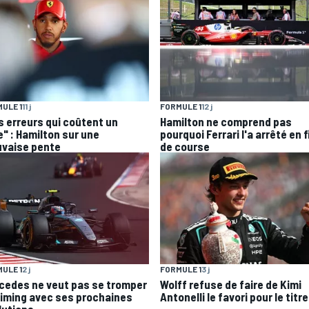
ULE 1
11 j
FORMULE 1
12 j
s erreurs qui coûtent un
Hamilton ne comprend pas
e" : Hamilton sur une
pourquoi Ferrari l'a arrêté en f
vaise pente
de course
ULE 1
2 j
FORMULE 1
3 j
cedes ne veut pas se tromper
Wolff refuse de faire de Kimi
timing avec ses prochaines
Antonelli le favori pour le titre