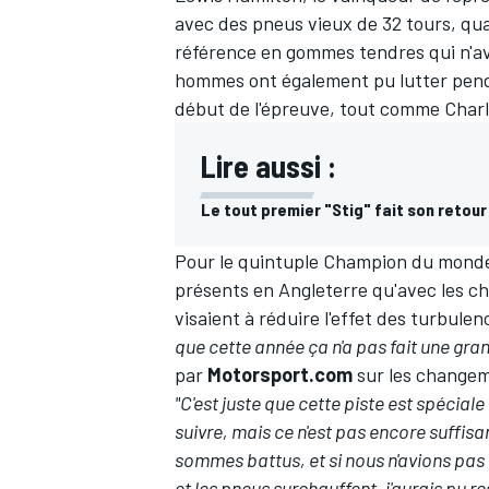
avec des pneus vieux de 32 tours, qu
référence en gommes tendres qui n'av
hommes ont également pu lutter pend
début de l'épreuve, tout comme Charl
Lire aussi :
Le tout premier "Stig" fait son retour
Pour le quintuple Champion du monde, 
présents en Angleterre qu'avec les c
visaient à réduire l'effet des turbule
que cette année ça n'a pas fait une gra
par
Motorsport.com
sur les change
"C'est juste que cette piste est spéciale
suivre, mais ce n'est pas encore suffisa
sommes battus, et si nous n'avions pas 
et les pneus surchauffent, j'aurais pu 