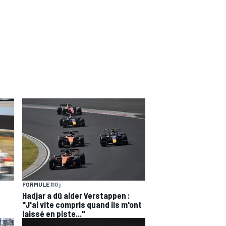
FORMULE 1
10 j
Hadjar a dû aider Verstappen :
"J'ai vite compris quand ils m'ont
laissé en piste..."