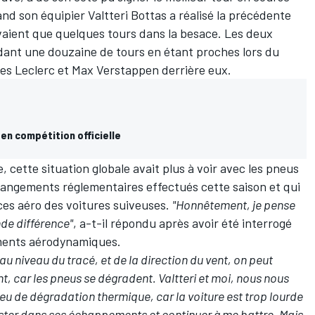
and son équipier
Valtteri Bottas
a réalisé la précédente
aient que quelques tours dans la besace. Les deux
ant une douzaine de tours en étant proches lors du
es Leclerc et Max Verstappen derrière eux.
 en compétition officielle
cette situation globale avait plus à voir avec les pneus
hangements réglementaires effectués cette saison et qui
nces aéro des voitures suiveuses.
"Honnêtement, je pense
nde différence"
, a-t-il répondu après avoir été interrogé
ments aérodynamiques.
 au niveau du tracé, et de la direction du vent, on peut
nt, car les pneus se dégradent. Valtteri et moi, nous nous
eu de dégradation thermique, car la voiture est trop lourde
rester dans ses échappements et continuer à me battre. Mais