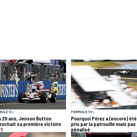
ULE 1
2 j
FORMULE 1
10 j
 a 20 ans, Jenson Button
Pourquoi Pérez a (encore) été
rochait sa première victoire
pris par la patrouille mais pas
F1
pénalisé