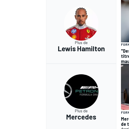
Plus de
FORM
Lewis Hamilton
"De
titr
mau
Plus de
FORM
Mercedes
Mer
de 