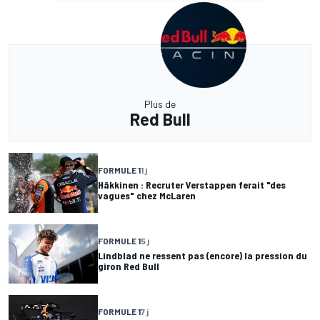
Plus de
Red Bull
FORMULE 1
1 j
Häkkinen : Recruter Verstappen ferait "des
vagues" chez McLaren
FORMULE 1
5 j
Lindblad ne ressent pas (encore) la pression du
giron Red Bull
FORMULE 1
7 j