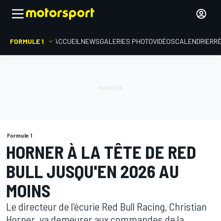
FORMULE 1
ACCUEIL
NEWS
GALERIES PHOTO
VIDÉOS
CALENDRIER
R
Formule 1
HORNER À LA TÊTE DE RED
BULL JUSQU'EN 2026 AU
MOINS
Le directeur de l'écurie Red Bull Racing, Christian
Horner, va demeurer aux commandes de la