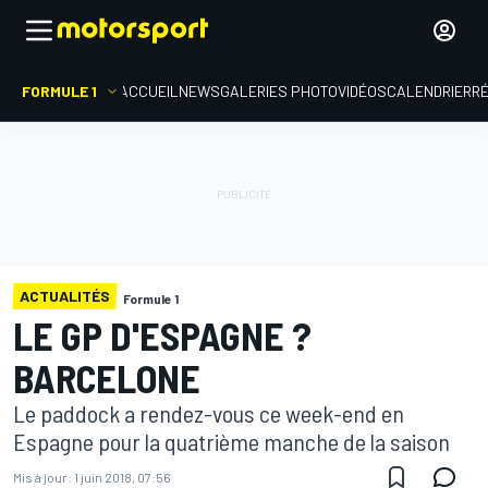
FORMULE 1
ACCUEIL
NEWS
GALERIES PHOTO
VIDÉOS
CALENDRIER
R
ACTUALITÉS
Formule 1
LE GP D'ESPAGNE ?
BARCELONE
Le paddock a rendez-vous ce week-end en
Espagne pour la quatrième manche de la saison
Mis à jour:
1 juin 2018, 07:56