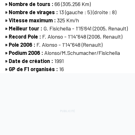
» Nombre de tours :
66 (305.256 Km)
» Nombre de virages :
13 (gauche : 5) (droite : 8)
» Vitesse maximum :
325 Km/h
» Meilleur tour :
G. Fisichella - 1’15’641 (2005, Renault)
» Record Pole :
F. Alonso - 1’14’’648 (2006, Renault)
» Pole 2006 :
F. Alonso - 1’14’’648
(Renault)
» Podium 2006 :
Alonso
/M.Schumacher/Fisichella
» Date de création :
1991
» GP de F1 organisés :
16