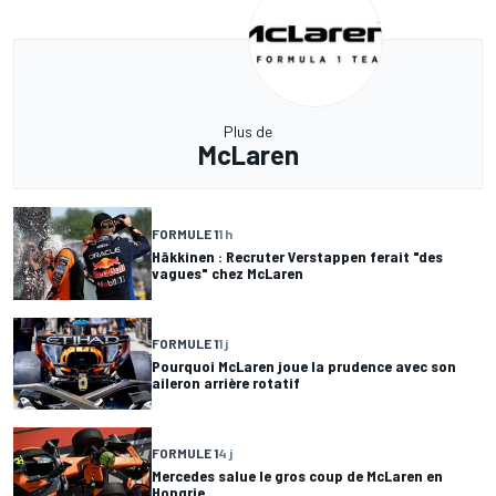
Plus de
McLaren
FORMULE 1
1 h
Häkkinen : Recruter Verstappen ferait "des
vagues" chez McLaren
FORMULE 1
1 j
Pourquoi McLaren joue la prudence avec son
aileron arrière rotatif
FORMULE 1
4 j
Mercedes salue le gros coup de McLaren en
Hongrie