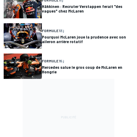
FORMULE 1
1 j
Häkkinen : Recruter Verstappen ferait "des
vagues" chez McLaren
FORMULE 1
3 j
Pourquoi McLaren joue la prudence avec son
aileron arrière rotatif
FORMULE 1
5 j
Mercedes salue le gros coup de McLaren en
Hongrie