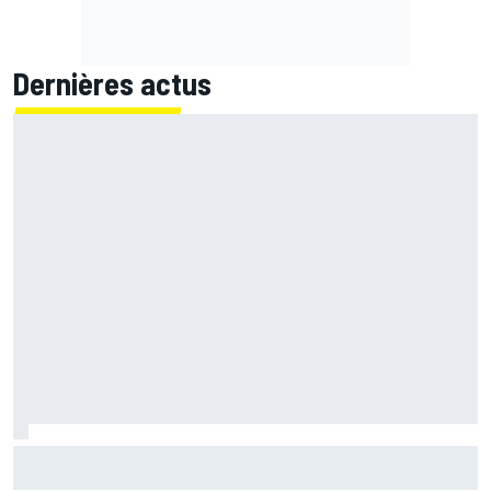
Dernières actus
Marc Márquez démuni face à sa perte de rythme : "Nous
n'avions jamais connu ça"