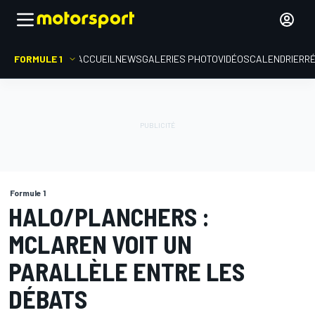
FORMULE 1
ACCUEIL
NEWS
GALERIES PHOTO
VIDÉOS
CALENDRIER
R
Formule 1
HALO/PLANCHERS :
MCLAREN VOIT UN
PARALLÈLE ENTRE LES
DÉBATS