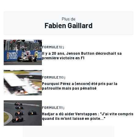
Plus de
Fabien Gaillard
FORMULE 1
2 j
Il y a 20 ans, Jenson Button décrochait sa
première victoire en F1
FORMULE 1
10 j
Pourquoi Pérez a (encore) été pris par la
patrouille mais pas pénalisé
FORMULE 1
11 j
Hadjar a dû aider Verstappen : "J'ai vite compris
quand ils m'ont laissé en piste..."