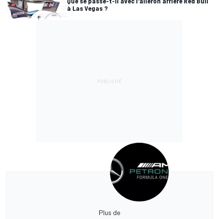
Que se passe-t-il avec l'aileron arrière Red Bull
à Las Vegas ?
Plus de