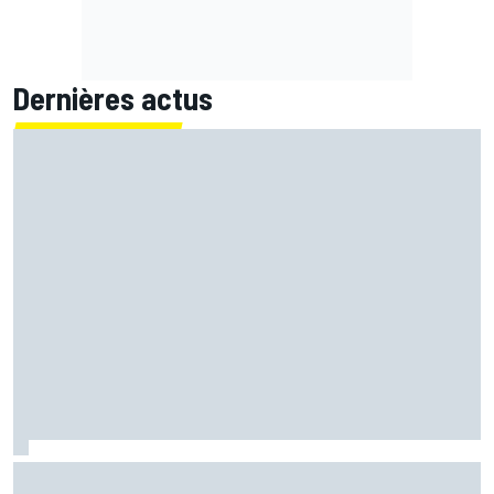
Dernières actus
Bagnaia : "Álex Márquez est devenu le pilote de référence
chez Ducati"