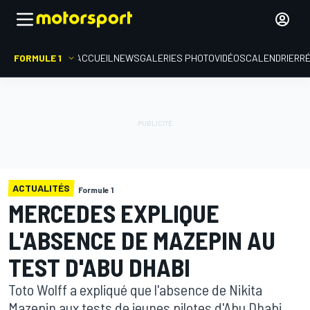
FORMULE 1
ACCUEIL
NEWS
GALERIES PHOTO
VIDÉOS
CALENDRIER
R
ACTUALITÉS
Formule 1
MERCEDES EXPLIQUE
L'ABSENCE DE MAZEPIN AU
TEST D'ABU DHABI
Toto Wolff a expliqué que l'absence de Nikita
Mazepin aux tests de jeunes pilotes d'Abu Dhabi