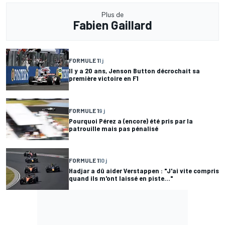
Plus de
Fabien Gaillard
FORMULE 1
1 j
Il y a 20 ans, Jenson Button décrochait sa
première victoire en F1
FORMULE 1
9 j
Pourquoi Pérez a (encore) été pris par la
patrouille mais pas pénalisé
FORMULE 1
10 j
Hadjar a dû aider Verstappen : "J'ai vite compris
quand ils m'ont laissé en piste..."