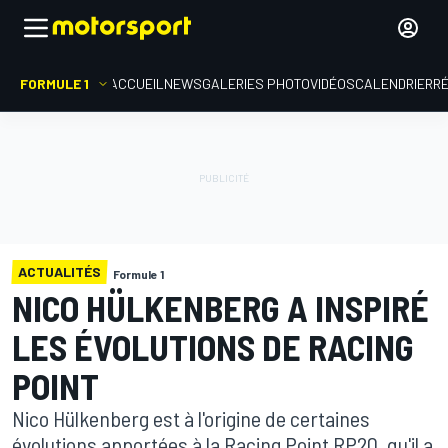
FORMULE 1
ACCUEIL
NEWS
GALERIES PHOTO
VIDÉOS
CALENDRIER
R
ACTUALITÉS
Formule 1
NICO HÜLKENBERG A INSPIRÉ
LES ÉVOLUTIONS DE RACING
POINT
Nico Hülkenberg est à l'origine de certaines
évolutions apportées à la Racing Point RP20, qu'il a