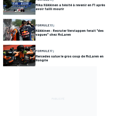
Mika Häkkinen a hésité à revenir en F1 après
avoir failli mourir
FORMULE 1
3 j
Häkkinen : Recruter Verstappen ferait "des
vagues" chez McLaren
FORMULE 1
7 j
Mercedes salue le gros coup de McLaren en
Hongrie