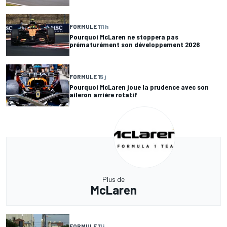
FORMULE 1
11 h
Pourquoi McLaren ne stoppera pas
prématurément son développement 2026
FORMULE 1
5 j
Pourquoi McLaren joue la prudence avec son
aileron arrière rotatif
Plus de
McLaren
FORMULE 1
1 j