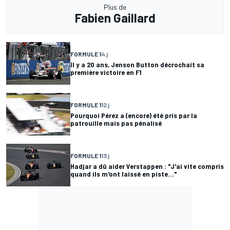
Plus de
Fabien Gaillard
FORMULE 1
4 j
Il y a 20 ans, Jenson Button décrochait sa
première victoire en F1
FORMULE 1
12 j
Pourquoi Pérez a (encore) été pris par la
patrouille mais pas pénalisé
FORMULE 1
13 j
Hadjar a dû aider Verstappen : "J'ai vite compris
quand ils m'ont laissé en piste..."