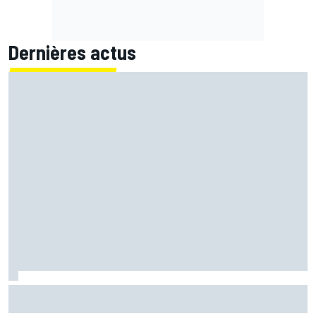
Dernières actus
Franck Montagny et Jerez, une histoire d'amour née au
volant d'une F1