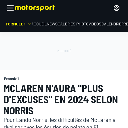
FORMULE 1
ACCUEIL
NEWS
GALERIES PHOTO
VIDÉOS
CALENDRIER
R
Formule 1
MCLAREN N'AURA "PLUS
D'EXCUSES" EN 2024 SELON
NORRIS
Pour Lando Norris, les difficultés de McLaren à
rivaliser avec les écuries de pointe en F1