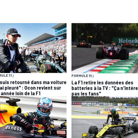
ULE 1
3 j
FORMULE 1
6 j
 suis retourné dans ma voiture
La F1 retire les données des
'ai pleuré" : Ocon revient sur
batteries à la TV : "Ça n'intér
année loin de la F1
pas les fans"