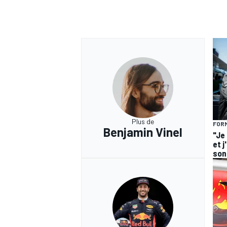
Plus de
FORM
Benjamin Vinel
"Je
et j
son 