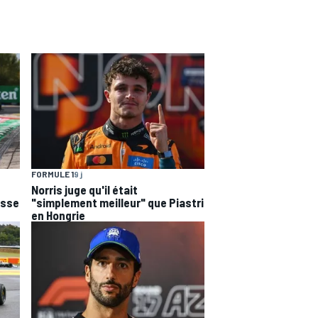
FORMULE 1
9 j
Norris juge qu'il était
esse
"simplement meilleur" que Piastri
en Hongrie