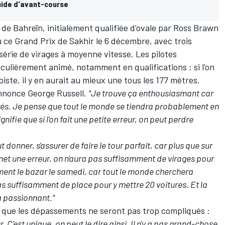
uide d'avant-course
t de Bahreïn, initialement qualifiée d'ovale par Ross Brawn
eu ce Grand Prix de Sakhir le 6 décembre, avec trois
 série de virages à moyenne vitesse. Les pilotes
culièrement animé, notamment en qualifications : si l'on
iste, il y en aurait au mieux une tous les 177 mètres.
nnonce
George Russell
.
"Je trouve ça enthousiasmant car
rés. Je pense que tout le monde se tiendra probablement en
nifie que si l'on fait une petite erreur, on peut perdre
t donner, s'assurer de faire le tour parfait, car plus que sur
ommet une erreur, on n'aura pas suffisamment de virages pour
ment le bazar le samedi, car tout le monde cherchera
pas suffisamment de place pour y mettre 20 voitures. Et la
a passionnant."
e que les dépassements ne seront pas trop compliqués :
r. C'est unique, on peut le dire ainsi. Il n'y a pas grand-chose