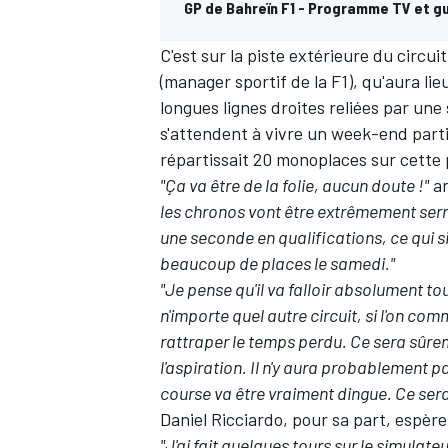
GP de Bahreïn F1 - Programme TV et g
C'est sur la piste extérieure du circui
(manager sportif de la F1), qu'aura li
longues lignes droites reliées par une
s'attendent à vivre un week-end parti
répartissait 20 monoplaces sur cette p
"Ça va être de la folie, aucun doute !"
a
les chronos vont être extrêmement ser
une seconde en qualifications, ce qui sig
beaucoup de places le samedi."
"Je pense qu'il va falloir absolument tou
n'importe quel autre circuit, si l'on c
rattraper le temps perdu. Ce sera sûre
l'aspiration. Il n'y aura probablement 
course va être vraiment dingue.
Ce ser
Daniel Ricciardo
, pour sa part, espèr
"J'ai fait quelques tours sur le simulateu