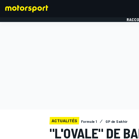
RACCO
FORMULE 1
ACTUALITÉS
Formule 1
GP de Sakhir
"L'OVALE" DE BA