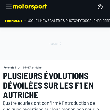
FORMULE 1
ACCUEIL
NEWS
GALERIES PHOTO
VIDÉOS
CALENDRIER
R
Formule 1
GP d'Autriche
PLUSIEURS ÉVOLUTIONS
DÉVOILÉES SUR LES F1 EN
AUTRICHE
Quatre écuries ont confirmé l'introduction de
quelques évolutions sur leur monoplace pour le