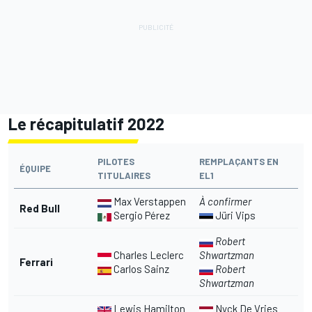
Le récapitulatif 2022
PILOTES
REMPLAÇANTS EN
ÉQUIPE
TITULAIRES
EL1
Max Verstappen
À confirmer
Red Bull
Sergio Pérez
Jüri Vips
Robert
Charles Leclerc
Shwartzman
Ferrari
Carlos Sainz
Robert
Shwartzman
Lewis Hamilton
Nyck De Vries