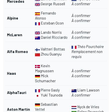
Mercedes
George Russell
À confirmer
Fernando
À confirmer
Alpine
Alonso
À confirmer
Esteban Ocon
Lando Norris
À confirmer
McLaren
Daniel Ricciardo
À confirmer
Théo Pourchaire
Valtteri Bottas
Alfa Romeo
Remplacement non
Zhou Guanyu
requis
Kevin
Magnussen
À confirmer
Haas
Mick
À confirmer
Schumacher
Pierre Gasly
Liam Lawson
AlphaTauri
Yuki Tsunoda
À confirmer
Sebastian
Nyck de Vries
Aston Martin
Vettel
Felipe Drugovich