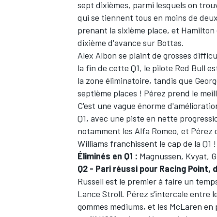
sept dixièmes, parmi lesquels on trouv
qui se tiennent tous en moins de deux
prenant la sixième place, et Hamilton e
dixième d'avance sur Bottas.
Alex Albon se plaint de grosses diffic
la fin de cette Q1, le pilote Red Bull 
la zone éliminatoire, tandis que Georg
septième places ! Pérez prend le meill
C'est une vague énorme d'amélioration
Q1, avec une piste en nette progress
notamment les Alfa Romeo, et Pérez c
Williams franchissent le cap de la Q1 !
Éliminés en Q1 :
Magnussen, Kvyat, Gr
Q2 - Pari réussi pour Racing Point,
Russell est le premier à faire un temp
Lance Stroll. Pérez s'intercale entre
gommes mediums, et les McLaren en p