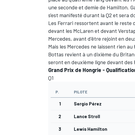
une seconde et demie de Hamilton. Ga
s'est manifesté durant la Q2 et sera d
Les Ferrari ressortent avant le reste
devant les McLaren et devant Verstapp
AUTRES CHAMPIONNATS
Mercedes, avant d'être rejoint en deux
Mais les Mercedes ne laissent rien au 
Bottas revient à un dixième du Britann
seront en deuxième ligne devant des F
Grand Prix de Hongrie - Qualificati
Q1
P.
PILOTE
1
Sergio Pérez
2
Lance Stroll
3
Lewis Hamilton