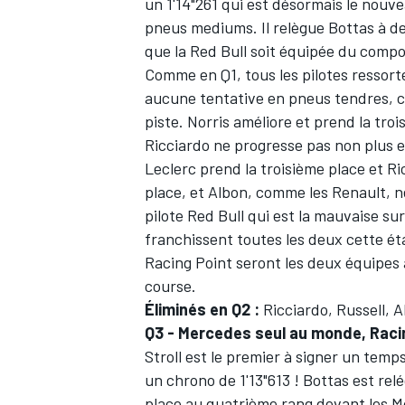
un 1'14"261 qui est désormais le nouvea
pneus mediums. Il relègue Bottas à d
que la Red Bull soit équipée du comp
Comme en Q1, tous les pilotes ressort
aucune tentative en pneus tendres, c
piste. Norris améliore et prend la tro
Ricciardo ne progresse pas non plus e
Leclerc prend la troisième place et Ri
place, et Albon, comme les Renault, ne
pilote Red Bull qui est la mauvaise sur
franchissent toutes les deux cette éta
Racing Point seront les deux équipes 
course.
Éliminés en Q2 :
Ricciardo, Russell, A
Q3 - Mercedes seul au monde, Racin
Stroll est le premier à signer un tem
un chrono de 1'13"613 ! Bottas est rel
place au quatrième rang devant les Mc