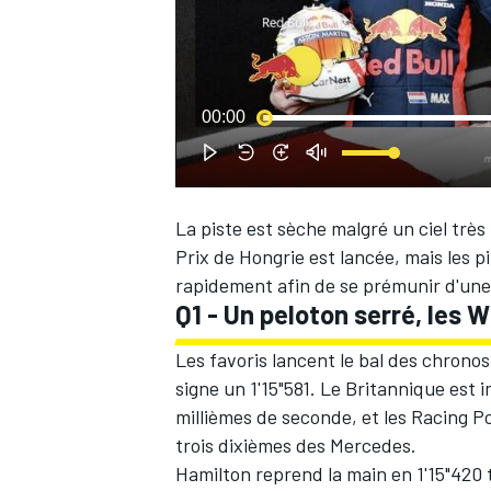
WRC
00:00
La piste est sèche malgré un ciel trè
Prix de Hongrie est lancée, mais les p
rapidement afin de se prémunir d'une
Q1 - Un peloton serré, les W
Les favoris lancent le bal des chrono
signe un 1'15"581. Le Britannique est
WEC
millièmes de seconde, et les Racing P
trois dixièmes des Mercedes.
Hamilton reprend la main en 1'15"420 t