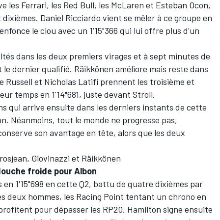
e les Ferrari, les Red Bull, les McLaren et Esteban Ocon,
 dixièmes. Daniel Ricciardo vient se mêler à ce groupe en
nfonce le clou avec un 1'15"366 qui lui offre plus d'un
ultés dans les deux premiers virages et à sept minutes de
est le dernier qualifié. Räikkönen améliore mais reste dans
e Russell et Nicholas Latifi prennent les troisième et
eur temps en 1'14"681, juste devant Stroll.
s qui arrive ensuite dans les derniers instants de cette
ion. Néanmoins, tout le monde ne progresse pas,
onserve son avantage en tête, alors que les deux
osjean, Giovinazzi et Räikkönen
 douche froide pour Albon
s en 1'15"698 en cette Q2, battu de quatre dixièmes par
 les deux hommes, les Racing Point tentant un chrono en
rofitent pour dépasser les RP20. Hamilton signe ensuite