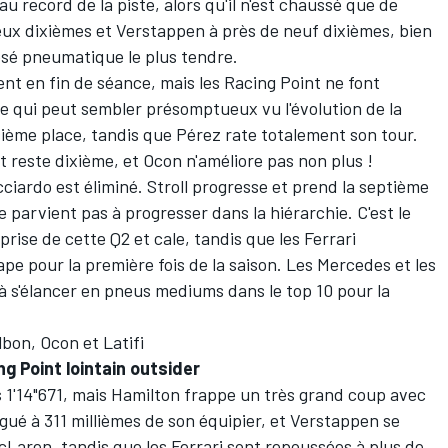
u record de la piste, alors qu'il n'est chaussé que de
eux dixièmes et Verstappen à près de neuf dixièmes, bien
osé pneumatique le plus tendre.
ent en fin de séance, mais les Racing Point ne font
e qui peut sembler présomptueux vu l'évolution de la
isième place, tandis que Pérez rate totalement son tour.
t reste dixième, et Ocon n'améliore pas non plus !
cciardo est éliminé. Stroll progresse et prend la septième
 parvient pas à progresser dans la hiérarchie. C'est le
prise de cette Q2 et cale, tandis que les Ferrari
pe pour la première fois de la saison. Les Mercedes et les
à s'élancer en pneus mediums dans le top 10 pour la
lbon, Ocon et Latifi
g Point lointain outsider
ps 1'14"671, mais Hamilton frappe un très grand coup avec
égué à 311 millièmes de son équipier, et Verstappen se
Laren, tandis que les Ferrari sont repoussées à plus de