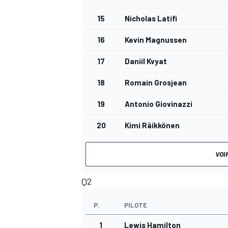
15
Nicholas Latifi
16
Kevin Magnussen
17
Daniil Kvyat
18
Romain Grosjean
19
Antonio Giovinazzi
20
Kimi Räikkönen
VOI
Q2
P.
PILOTE
1
Lewis Hamilton