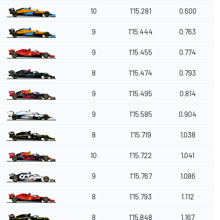
10
1'15.281
0.600
9
1'15.444
0.763
9
1'15.455
0.774
8
1'15.474
0.793
9
1'15.495
0.814
9
1'15.585
0.904
8
1'15.719
1.038
10
1'15.722
1.041
9
1'15.767
1.086
8
1'15.793
1.112
8
1'15.848
1.167