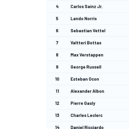
4
Carlos Sainz Jr.
5
Lando Norris
6
Sebastian Vettel
7
Valtteri Bottas
8
Max Verstappen
9
George Russell
10
Esteban Ocon
11
Alexander Albon
12
Pierre Gasly
13
Charles Leclerc
14
Daniel Ricciardo