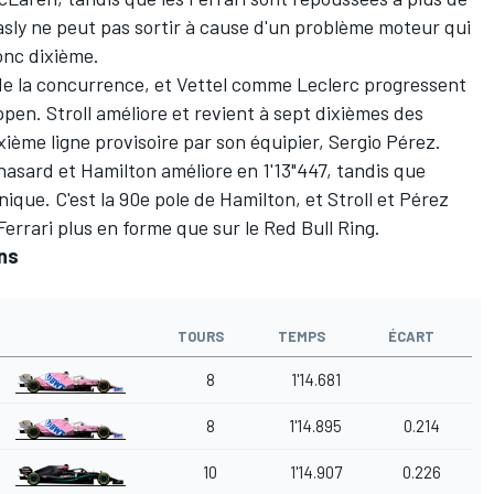
sly ne peut pas sortir à cause d'un problème moteur qui
onc dixième.
 de la concurrence, et Vettel comme Leclerc progressent
en. Stroll améliore et revient à sept dixièmes des
ième ligne provisoire par son équipier, Sergio Pérez.
hasard et Hamilton améliore en 1'13"447, tandis que
ique. C'est la 90e pole de Hamilton, et Stroll et Pérez
errari plus en forme que sur le Red Bull Ring.
ons
TOURS
TEMPS
ÉCART
8
1'14.681
8
1'14.895
0.214
10
1'14.907
0.226