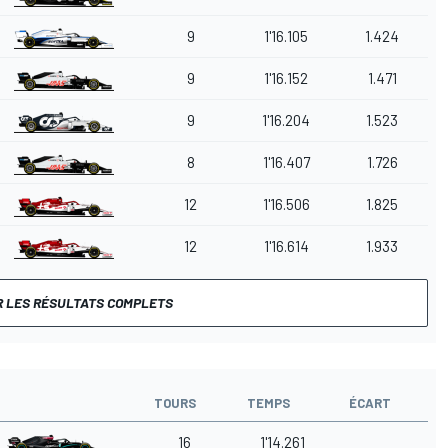
9
1'16.105
1.424
9
1'16.152
1.471
9
1'16.204
1.523
8
1'16.407
1.726
12
1'16.506
1.825
12
1'16.614
1.933
R LES RÉSULTATS COMPLETS
TOURS
TEMPS
ÉCART
16
1'14.261