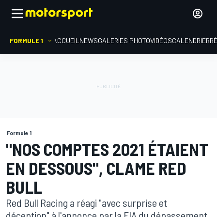
FORMULE 1
ACCUEIL
NEWS
GALERIES PHOTO
VIDÉOS
CALENDRIER
R
Formule 1
"NOS COMPTES 2021 ÉTAIENT
EN DESSOUS", CLAME RED
BULL
Red Bull Racing a réagi "avec surprise et
déception" à l'annonce par la FIA du dépassement