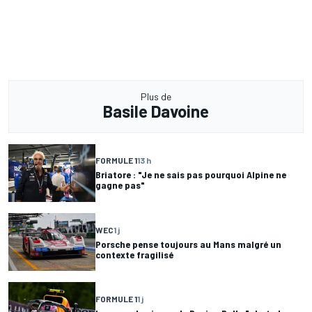
Plus de
Basile Davoine
FORMULE 1
13 h
Briatore : "Je ne sais pas pourquoi Alpine ne
gagne pas"
WEC
1 j
Porsche pense toujours au Mans malgré un
contexte fragilisé
FORMULE 1
1 j