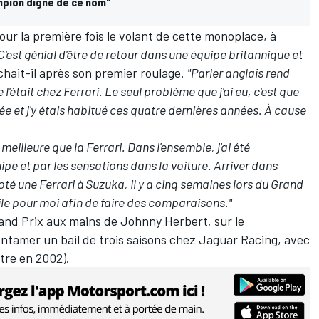
ampion digne de ce nom"
our la première fois le volant de cette monoplace, à
C'est génial d'être de retour dans une équipe britannique et
âchait-il après son premier roulage.
"Parler anglais rend
 l'était chez Ferrari. Le seul problème que j'ai eu, c'est que
tée et j'y étais habitué ces quatre dernières années. À cause
eilleure que la Ferrari. Dans l'ensemble, j'ai été
ipe et par les sensations dans la voiture. Arriver dans
té une Ferrari à Suzuka, il y a cinq semaines lors du Grand
ile pour moi afin de faire des comparaisons."
rand Prix aux mains de
Johnny Herbert
, sur le
 entamer un bail de trois saisons chez Jaguar Racing, avec
utre en 2002).