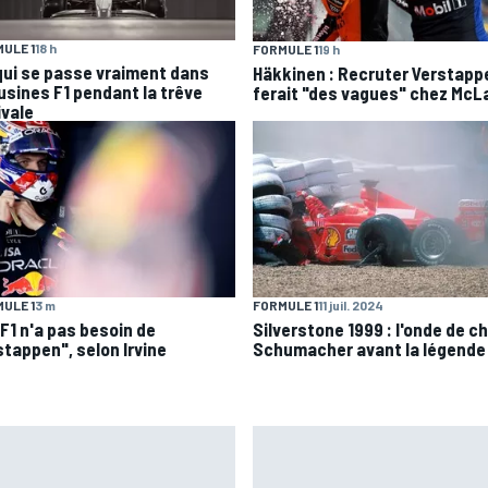
ULE 1
18 h
FORMULE 1
19 h
qui se passe vraiment dans
Häkkinen : Recruter Verstapp
 usines F1 pendant la trêve
ferait "des vagues" chez McL
ivale
ULE 1
3 m
FORMULE 1
11 juil. 2024
 F1 n'a pas besoin de
Silverstone 1999 : l'onde de c
stappen", selon Irvine
Schumacher avant la légende