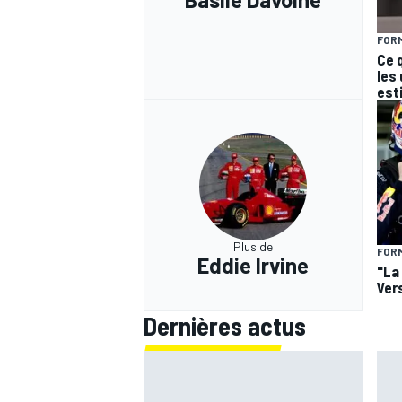
FORM
Ce 
les
est
Plus de
FORM
Eddie Irvine
"La
Ver
Dernières actus