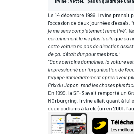
Irvine : Vettel, "pas un quadruple Ch
Le 14 décembre 1999, Irvine prenait p
l'occasion de deux journées d'essais.
"
je me sens complètement remotivé"
, l
certainement la vie plus facile que ça ne
cette voiture n'a pas de direction assis
de ça, c'était dur pour mes bras."
"Dans certains domaines, la voiture est m
impressionné par l'organisation de l'équ
l'équipe immédiatement après avoir pilo
Prix du Japon, rend les choses plus fac
En 1999, la SF-3 avait remporté un G
Nürburgring. Irvine allait quant à lui
deux podiums à la clé (un en 2001, l'a