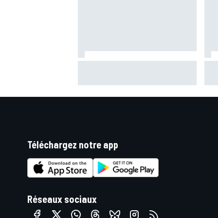
Bagnaia : "Álex Márquez est
Már
devenu le pilote de référence
Silv
chez Ducati"
pod
Téléchargez notre app
Réseaux sociaux