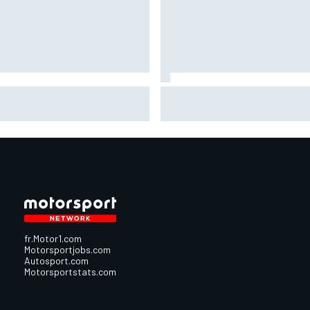
quez en délicatesse à
Johann Zarco est remonté su
erstone : "Je suis loin du
une moto !
ium"
fr.Motor1.com
Motorsportjobs.com
Autosport.com
Motorsportstats.com