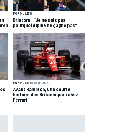
FORMULE 1
1 j
en
Briatore : "Je ne sais pas
aren
pourquoi Alpine ne gagne pas"
FORMULE 1
4 févr. 2024
Avant Hamilton, une courte
hoc
histoire des Britanniques chez
Ferrari