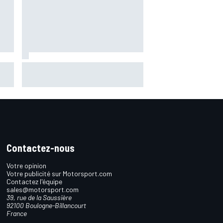
r
Bezzecchi en souffrance et
étonné d'être en tête
Contactez-nous
Votre opinion
Votre publicité sur Motorsport.com
Contactez l'équipe
sales@motorsport.com
39, rue de la Saussière
92100 Boulogne-Billancourt
France