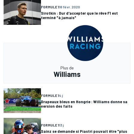
FORMULE 1
18 févr. 2020
Sirotkin : Dur d'accepter que le rêve F1 est
terminé "à jamais"
Plus de
Williams
FORMULE 1
4 j
Drapeaux bleus en Hongrie : Williams donne sa
version des faits
FORMULE 1
13 j
Sainz se demande si Piastri pouvait être "plus