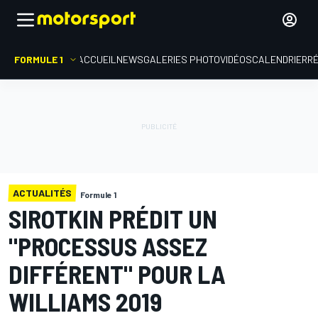
FORMULE 1
ACCUEIL
NEWS
GALERIES PHOTO
VIDÉOS
CALENDRIER
R
ACTUALITÉS
Formule 1
SIROTKIN PRÉDIT UN
"PROCESSUS ASSEZ
DIFFÉRENT" POUR LA
WILLIAMS 2019