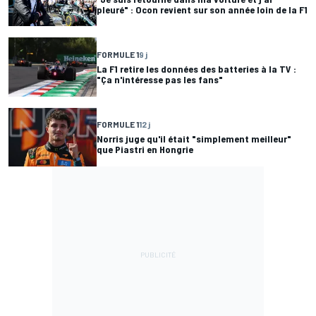
pleuré" : Ocon revient sur son année loin de la F1
FORMULE 1
9 j
La F1 retire les données des batteries à la TV :
"Ça n'intéresse pas les fans"
FORMULE 1
12 j
Norris juge qu'il était "simplement meilleur"
que Piastri en Hongrie