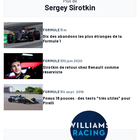
Plus de
Sergey Sirotkin
FORMULE 1
1 m
Dix des abandons les plus étranges de la
Formule 1
FORMULE 1
30 juin 2020
Sirotkin de retour chez Renault comme
réserviste
FORMULE 1
14 sept. 2019
Pneus 18 pouces : des tests "très utiles" pour
Pirelli