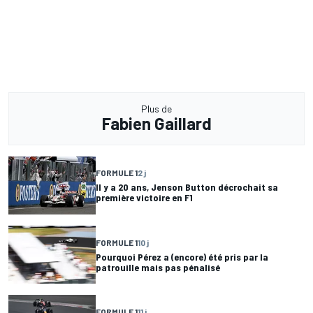
Plus de
Fabien Gaillard
FORMULE 1
2 j
Il y a 20 ans, Jenson Button décrochait sa
première victoire en F1
FORMULE 1
10 j
Pourquoi Pérez a (encore) été pris par la
patrouille mais pas pénalisé
FORMULE 1
11 j