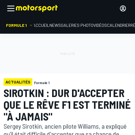
FORMULE 1
ACCUEIL
NEWS
GALERIES PHOTO
VIDÉOS
CALENDRIER
R
ACTUALITÉS
Formule 1
SIROTKIN : DUR D'ACCEPTER
QUE LE RÊVE F1 EST TERMINÉ
"À JAMAIS"
Sergey Sirotkin, ancien pilote Williams, a expliqué
qu'il était difficile d'accepter que sa chance de