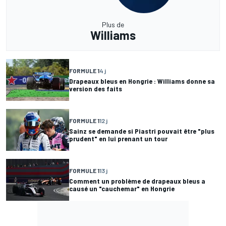
Plus de
Williams
FORMULE 1
4 j
Drapeaux bleus en Hongrie : Williams donne sa
version des faits
FORMULE 1
12 j
Sainz se demande si Piastri pouvait être "plus
prudent" en lui prenant un tour
FORMULE 1
13 j
Comment un problème de drapeaux bleus a
causé un "cauchemar" en Hongrie