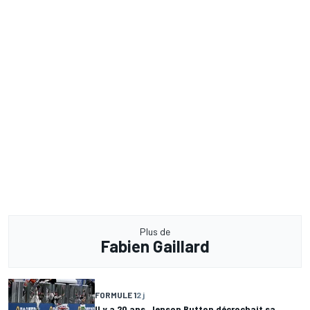
Plus de
Fabien Gaillard
FORMULE 1
2 j
Il y a 20 ans, Jenson Button décrochait sa