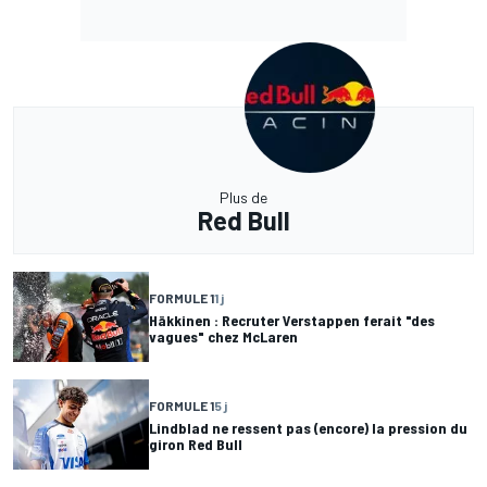
Plus de
Red Bull
FORMULE 1
1 j
Häkkinen : Recruter Verstappen ferait "des
vagues" chez McLaren
FORMULE 1
5 j
Lindblad ne ressent pas (encore) la pression du
giron Red Bull