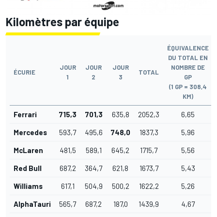
Kilomètres par équipe
ÉQUIVALENCE
DU TOTAL EN
JOUR
JOUR
JOUR
NOMBRE DE
ÉCURIE
TOTAL
1
2
3
GP
(1 GP = 308,4
KM)
Ferrari
715,3
701,3
635,8
2052,3
6,65
Mercedes
593,7
495,6
748,0
1837,3
5,96
McLaren
481,5
589,1
645,2
1715,7
5,56
Red Bull
687,2
364,7
621,8
1673,7
5,43
Williams
617,1
504,9
500,2
1622,2
5,26
AlphaTauri
565,7
687,2
187,0
1439,9
4,67