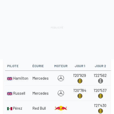
PILOTE
ÉCURIE
MOTEUR
JOUR 1
JOUR 2
1'20"929
1'22"562
Hamilton
Mercedes
1'20"784
1'20"537
Russell
Mercedes
1'21"430
Pérez
Red Bull