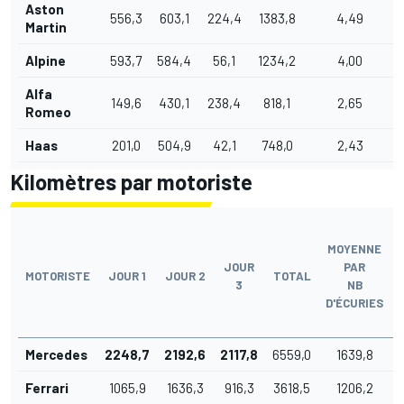
Aston
556,3
603,1
224,4
1383,8
4,49
Martin
Alpine
593,7
584,4
56,1
1234,2
4,00
Alfa
149,6
430,1
238,4
818,1
2,65
Romeo
Haas
201,0
504,9
42,1
748,0
2,43
Kilomètres par motoriste
MOYENNE
JOUR
PAR
MOTORISTE
JOUR 1
JOUR 2
TOTAL
3
NB
D'ÉCURIES
Mercedes
2248,7
2192,6
2117,8
6559,0
1639,8
Ferrari
1065,9
1636,3
916,3
3618,5
1206,2