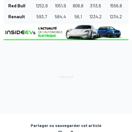
Red Bull
1252,9
1051,9
808,8
3113,6
1556,8
Renault
593,7
584,4
56,1
1234,2
1234,2
Partager ou sauvegarder cet article