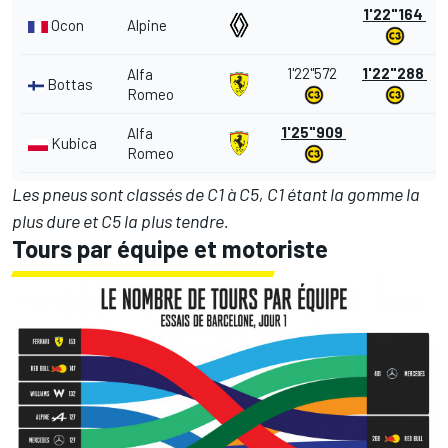
1'22"164
Ocon
Alpine
1'22"572
1'22"288
Alfa
Bottas
Romeo
1'25"909
Alfa
Kubica
Romeo
Les pneus sont classés de C1 à C5, C1 étant la gomme la
plus dure et C5 la plus tendre.
Tours par équipe et motoriste