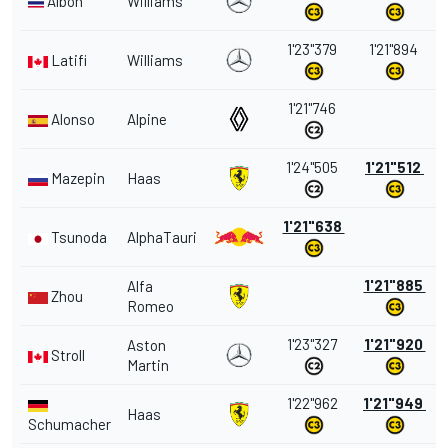
Albon
Williams
1'23"379
1'21"894
Latifi
Williams
1'21"746
Alonso
Alpine
1'24"505
1'21"512
Mazepin
Haas
1'21"638
Tsunoda
AlphaTauri
1'21"885
Alfa
Zhou
Romeo
1'23"327
1'21"920
Aston
Stroll
Martin
1'22"962
1'21"949
Haas
Schumacher