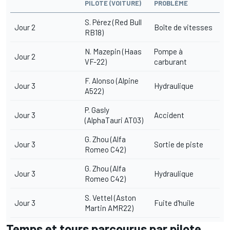
PILOTE (VOITURE)
PROBLÈME
S. Pérez (Red Bull
Jour 2
Boîte de vitesses
RB18)
N. Mazepin (Haas
Pompe à
Jour 2
VF-22)
carburant
F. Alonso (Alpine
Jour 3
Hydraulique
A522)
P. Gasly
Jour 3
Accident
(AlphaTauri AT03)
G. Zhou (Alfa
Jour 3
Sortie de piste
Romeo C42)
G. Zhou (Alfa
Jour 3
Hydraulique
Romeo C42)
S. Vettel (Aston
Jour 3
Fuite d'huile
Martin AMR22)
Temps et tours parcourus par pilote