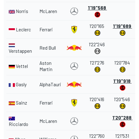
1'19"568
Norris
McLaren
1'20"165
1'19"689
Leclerc
Ferrari
1'22"246
Red Bull
Verstappen
1'21"276
1'20"784
Aston
Vettel
Martin
1'19"918
Gasly
AlphaTauri
1'20"416
1'20"546
Sainz
Ferrari
1'20"288
McLaren
Ricciardo
1'22"760
1'21"531