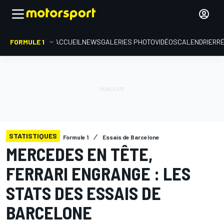
FORMULE 1
ACCUEIL
NEWS
GALERIES PHOTO
VIDÉOS
CALENDRIER
R
STATISTIQUES
Formule 1
Essais de Barcelone
MERCEDES EN TÊTE,
FERRARI ENGRANGE : LES
STATS DES ESSAIS DE
BARCELONE