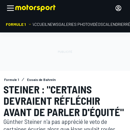
FORMULE 1
ACCUEIL
NEWS
GALERIES PHOTO
VIDÉOS
CALENDRIER
R
Formule 1
Essais de Bahreïn
STEINER : "CERTAINS
DEVRAIENT RÉFLÉCHIR
AVANT DE PARLER D'ÉQUITÉ"
Günther Steiner n'a pas apprécié le veto de
certaines écuries alors que Haas voulait rouler