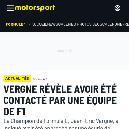
FORMULE 1
ACCUEIL
NEWS
GALERIES PHOTO
VIDÉOS
CALENDRIER
R
ACTUALITÉS
Formule 1
VERGNE RÉVÈLE AVOIR ÉTÉ
CONTACTÉ PAR UNE ÉQUIPE
DE F1
Le Champion de Formule E, Jean-Éric Vergne, a
indiqué avoir été approché par une écurie de