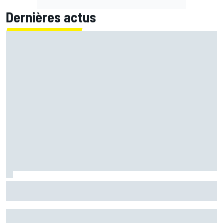
Dernières actus
Marc Márquez assume enfin : "Le favori, c'est moi, non ?"