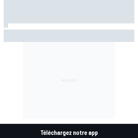
Bezzecchi "pas encore à 100%" mais impatient de revenir
dans la bagarre
Téléchargez notre app