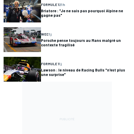
FORMULE 1
21 h
Briatore : "Je ne sais pas pourquoi Alpine ne
gagne pas"
WEC
1 j
Porsche pense toujours au Mans malgré un
contexte fragilisé
FORMULE 1
1 j
Lawson : le niveau de Racing Bulls "n'est plus
une surprise"