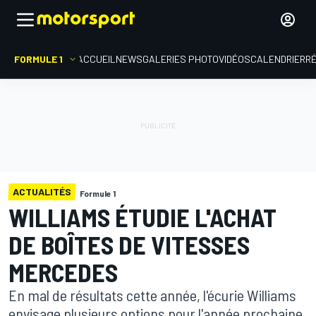
FORMULE 1
ACCUEIL
NEWS
GALERIES PHOTO
VIDÉOS
CALENDRIER
R
ACTUALITÉS
Formule 1
WILLIAMS ÉTUDIE L'ACHAT
DE BOÎTES DE VITESSES
MERCEDES
En mal de résultats cette année, l'écurie Williams
envisage plusieurs options pour l'année prochaine,