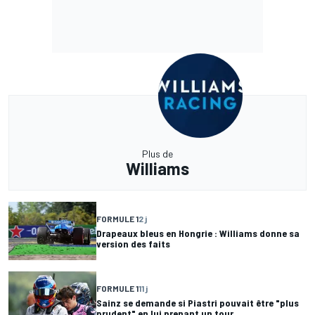
Plus de
Williams
FORMULE 1
2 j
Drapeaux bleus en Hongrie : Williams donne sa
version des faits
FORMULE 1
11 j
Sainz se demande si Piastri pouvait être "plus
prudent" en lui prenant un tour