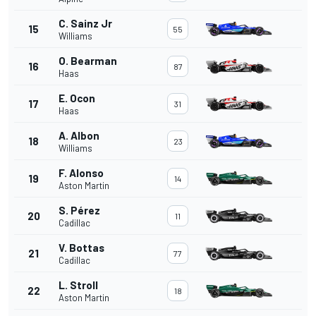
C. Sainz Jr
15
55
Williams
O. Bearman
16
87
Haas
E. Ocon
17
31
Haas
A. Albon
18
23
Williams
F. Alonso
19
14
Aston Martin
S. Pérez
20
11
Cadillac
V. Bottas
21
77
Cadillac
L. Stroll
22
18
Aston Martin