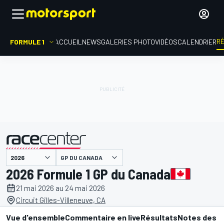
R
FORMULE 1
ACCUEIL
NEWS
GALERIES PHOTO
VIDÉOS
CALENDRIER
GP DU CANADA
présenté par
2026 Formule 1 GP du Canada
21 mai 2026 au 24 mai 2026
Circuit Gilles-Villeneuve, CA
Vue d'ensemble
Commentaire en live
Résultats
Notes des p