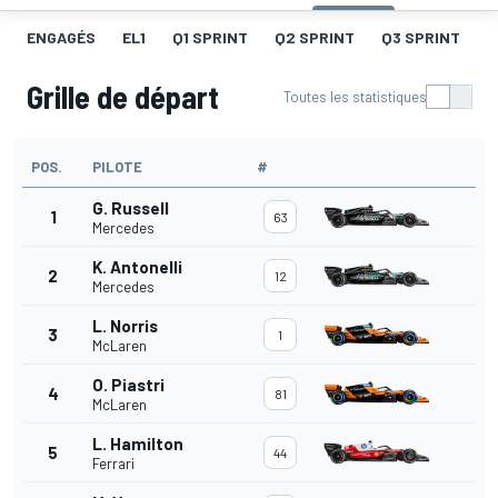
ENGAGÉS
EL1
Q1 SPRINT
Q2 SPRINT
Q3 SPRINT
C
Grille de départ
Toutes les statistiques
POS.
PILOTE
#
G. Russell
1
63
Mercedes
K. Antonelli
2
12
Mercedes
L. Norris
3
1
McLaren
O. Piastri
4
81
McLaren
L. Hamilton
5
44
Ferrari