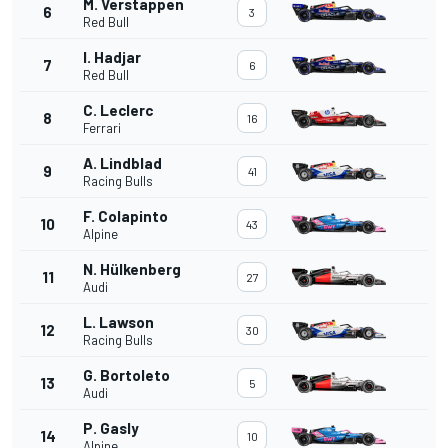
M. Verstappen
6
3
Red Bull
I. Hadjar
7
6
Red Bull
C. Leclerc
8
16
Ferrari
A. Lindblad
9
41
Racing Bulls
F. Colapinto
10
43
Alpine
N. Hülkenberg
11
27
Audi
L. Lawson
12
30
Racing Bulls
G. Bortoleto
13
5
Audi
P. Gasly
14
10
Alpine