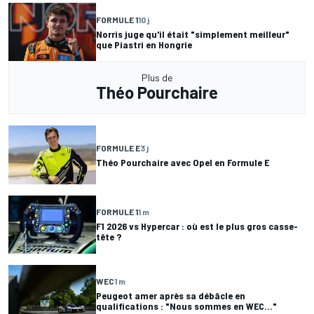
FORMULE 1
10 j
Norris juge qu'il était "simplement meilleur"
que Piastri en Hongrie
Plus de
Théo Pourchaire
FORMULE E
3 j
Théo Pourchaire avec Opel en Formule E
FORMULE 1
1 m
F1 2026 vs Hypercar : où est le plus gros casse-
tête ?
WEC
1 m
Peugeot amer après sa débâcle en
qualifications : "Nous sommes en WEC..."