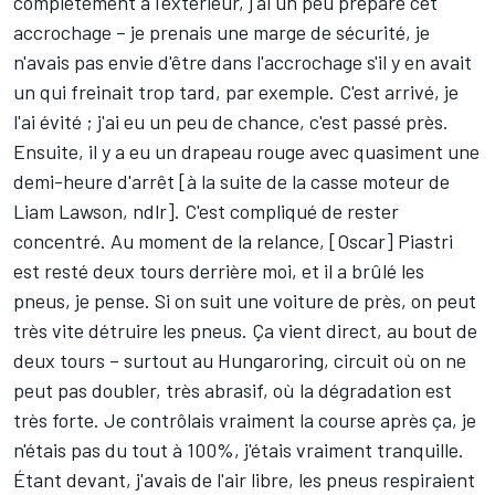
complètement à l'extérieur, j'ai un peu préparé cet
accrochage – je prenais une marge de sécurité, je
n'avais pas envie d'être dans l'accrochage s'il y en avait
un qui freinait trop tard, par exemple. C'est arrivé, je
l'ai évité ; j'ai eu un peu de chance, c'est passé près.
Ensuite, il y a eu un drapeau rouge avec quasiment une
demi-heure d'arrêt [à la suite de la casse moteur de
Liam Lawson, ndlr]. C'est compliqué de rester
concentré. Au moment de la relance, [Oscar] Piastri
est resté deux tours derrière moi, et il a brûlé les
pneus, je pense. Si on suit une voiture de près, on peut
très vite détruire les pneus. Ça vient direct, au bout de
deux tours – surtout au Hungaroring, circuit où on ne
peut pas doubler, très abrasif, où la dégradation est
très forte. Je contrôlais vraiment la course après ça, je
n'étais pas du tout à 100%, j'étais vraiment tranquille.
Étant devant, j'avais de l'air libre, les pneus respiraient