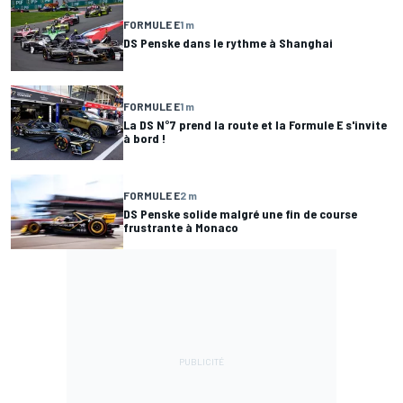
FORMULE E
1 m
DS Penske dans le rythme à Shanghai
FORMULE E
1 m
La DS N°7 prend la route et la Formule E s'invite
à bord !
FORMULE E
2 m
DS Penske solide malgré une fin de course
frustrante à Monaco