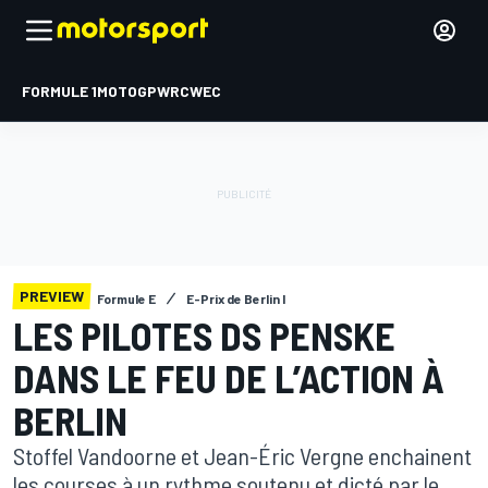
FORMULE 1
MOTOGP
WRC
WEC
PREVIEW
Formule E
E-Prix de Berlin I
LES PILOTES DS PENSKE
DANS LE FEU DE L’ACTION À
BERLIN
Stoffel Vandoorne et Jean-Éric Vergne enchainent
les courses à un rythme soutenu et dicté par le