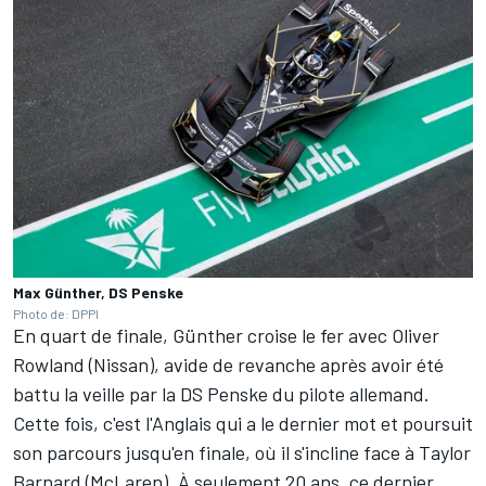
Max Günther, DS Penske
Photo de: DPPI
En quart de finale, Günther croise le fer avec
Oliver
Rowland
(Nissan), avide de revanche après avoir été
battu la veille par la
DS Penske
du pilote allemand.
Cette fois, c'est l'Anglais qui a le dernier mot et poursuit
son parcours jusqu'en finale, où il s'incline face à
Taylor
Barnard
(
McLaren
). À seulement 20 ans, ce dernier