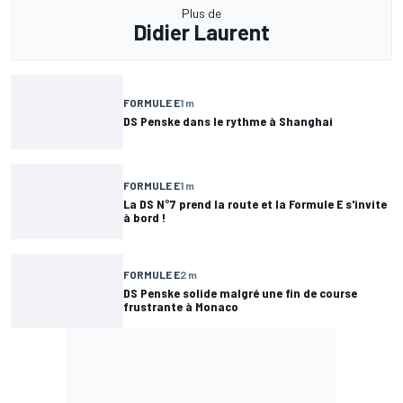
Plus de
Didier Laurent
FORMULE E
1 m
DS Penske dans le rythme à Shanghai
FORMULE E
1 m
La DS N°7 prend la route et la Formule E s'invite
à bord !
FORMULE E
2 m
DS Penske solide malgré une fin de course
frustrante à Monaco