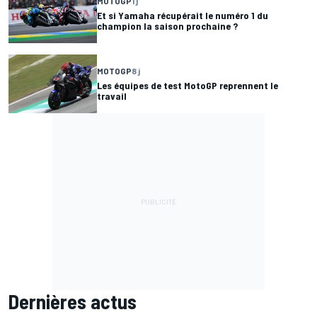
MOTOGP
1 j
Et si Yamaha récupérait le numéro 1 du
champion la saison prochaine ?
MOTOGP
8 j
Les équipes de test MotoGP reprennent le
travail
Dernières actus