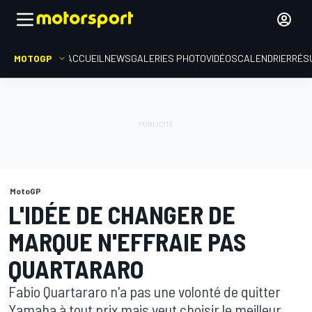
MOTOGP
ACCUEIL
NEWS
GALERIES PHOTO
VIDÉOS
CALENDRIER
RÉS
MotoGP
L'IDÉE DE CHANGER DE
MARQUE N'EFFRAIE PAS
QUARTARARO
Fabio Quartararo n'a pas une volonté de quitter
Yamaha à tout prix mais veut choisir le meilleur