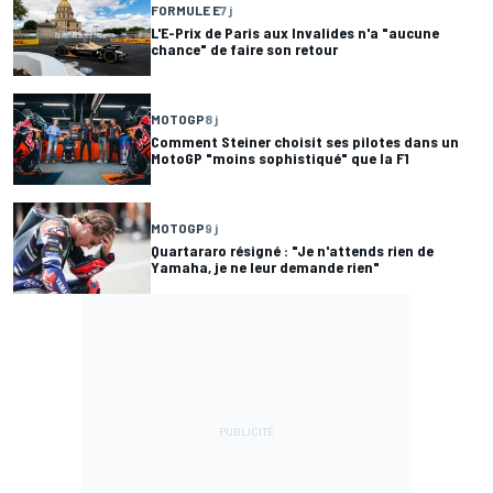
FORMULE E
7 j
L'E-Prix de Paris aux Invalides n'a "aucune
chance" de faire son retour
MOTOGP
8 j
Comment Steiner choisit ses pilotes dans un
MotoGP "moins sophistiqué" que la F1
MOTOGP
9 j
Quartararo résigné : "Je n'attends rien de
Yamaha, je ne leur demande rien"