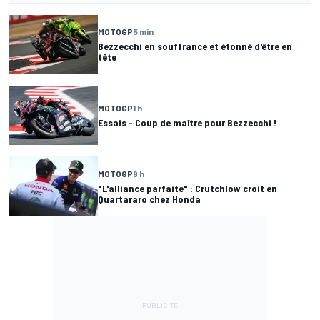
MOTOGP
5 min
Bezzecchi en souffrance et étonné d'être en
tête
MOTOGP
1 h
Essais - Coup de maître pour Bezzecchi !
MOTOGP
9 h
"L'alliance parfaite" : Crutchlow croit en
Quartararo chez Honda