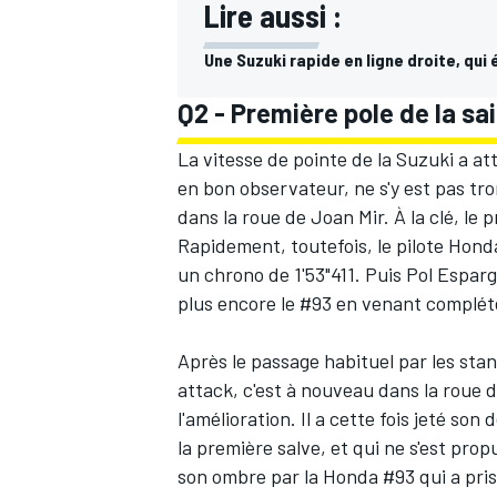
Lire aussi :
Une Suzuki rapide en ligne droite, qui 
Q2 - Première pole de la sa
La vitesse de pointe de la Suzuki a at
en bon observateur, ne s'y est pas tro
dans la roue de
Joan Mir
. À la clé, l
Rapidement, toutefois, le pilote Hond
un chrono de 1'53"411. Puis
Pol Espar
plus encore le #93 en venant compléte
Après le passage habituel par les st
attack, c'est à nouveau dans la roue 
l'amélioration. Il a cette fois jeté son
la première salve, et qui ne s'est prop
son ombre par la Honda #93 qui a pris 