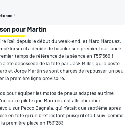
étonne !
ison pour Martín
tiré l'œil depuis le début du week-end, et
Marc Márquez
,
mpé lorsqu'il a décidé de boucler son premier tour lancé
e premier temps de référence de la séance en 1'53"566 !
a a été dépossédé de la tête par
Jack Miller
, qui a posté
garó
et
Jorge Martín
se sont chargés de repousser un peu
r la première ligne provisoire.
ands pour équiper les motos de pneus adaptés au time
d'un autre pilote que Márquez est allé chercher
 dévolu sur
Pecco Bagnaia
, qui n'était que septième après
ulsé en tête qu'un bref instant puisqu'il était suivi comme
la première place en 1'53"283.