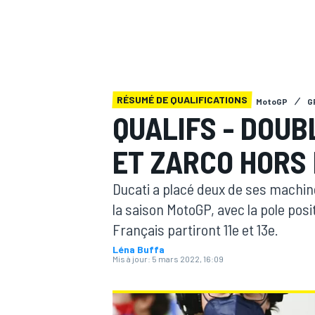
RÉSUMÉ DE QUALIFICATIONS
MotoGP
G
MOTOGP
QUALIFS - DOUB
ET ZARCO HORS 
Ducati a placé deux de ses machin
la saison MotoGP, avec la pole pos
Français partiront 11e et 13e.
Léna Buffa
Mis à jour:
5 mars 2022, 16:09