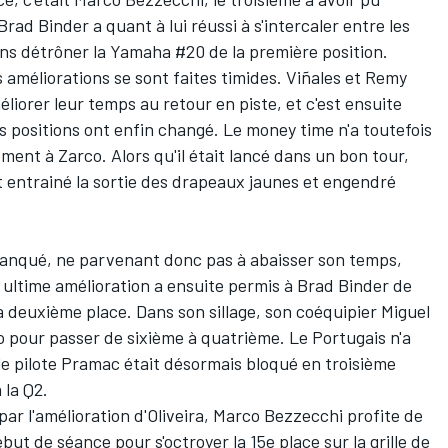
Brad Binder
a quant à lui réussi à s'intercaler entre les
ans détrôner la Yamaha #20 de la première position.
 améliorations se sont faites timides. Viñales et
Remy
éliorer leur temps au retour en piste, et c'est ensuite
s positions ont enfin changé. Le money time n'a toutefois
ement à Zarco. Alors qu'il était lancé dans un bon tour,
t entrainé la sortie des drapeaux jaunes et engendré
nqué, ne parvenant donc pas à abaisser son temps,
e ultime amélioration a ensuite permis à Brad Binder de
la deuxième place. Dans son sillage, son coéquipier
Miguel
o pour passer de sixième à quatrième. Le Portugais n'a
e pilote Pramac était désormais bloqué en troisième
 la Q2.
par l'amélioration d'Oliveira, Marco Bezzecchi profite de
ébut de séance pour s'octroyer la 15e place sur la grille de