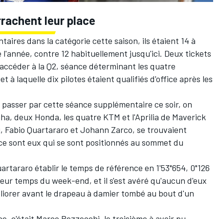
rrachent leur place
taires dans la catégorie cette saison, ils étaient 14 à
l'année, contre 12 habituellement jusqu'ici. Deux tickets
 accéder à la Q2, séance déterminant les quatre
et à laquelle dix pilotes étaient qualifiés d'office après les
 passer par cette séance supplémentaire ce soir, on
ha, deux Honda, les quatre KTM et l'Aprilia de
Maverick
u,
Fabio Quartararo
et
Johann Zarco
, se trouvaient
ce sont eux qui se sont positionnés au sommet du
.
artararo établir le temps de référence en 1'53"654, 0"126
illeur temps du week-end, et il s'est avéré qu'aucun d'eux
méliorer avant le drapeau à damier tombé au bout d'un
e, c'était
Marco Bezzecchi
, le troisième à avoir pu