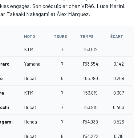
ookies engagés. Son coéquipier chez VR46,
Luca Marini
,
par
Takaaki Nakagami
et
Álex Márquez
.
MOTO
TOURS
TEMPS
ÉCART
KTM
7
1'53.512
araro
Yamaha
7
1'53.654
0.142
co
Ducati
5
1'53.780
0.268
ra
KTM
7
1'53.819
0.307
cchi
Ducati
7
1'53.915
0.403
kagami
Honda
7
1'54.038
0.526
Ducati
6
1'54.222
0.710