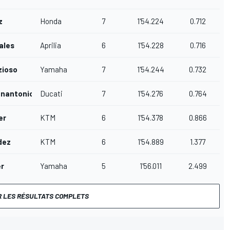
z
Honda
7
1'54.224
0.712
ales
Aprilia
6
1'54.228
0.716
zioso
Yamaha
7
1'54.244
0.732
nnantonio
Ducati
7
1'54.276
0.764
er
KTM
6
1'54.378
0.866
dez
KTM
6
1'54.889
1.377
er
Yamaha
5
1'56.011
2.499
R LES RÉSULTATS COMPLETS