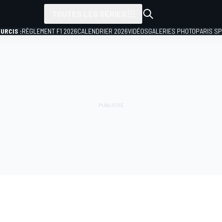
TOUTES LES SÉRIES
URCIS :
RÈGLEMENT F1 2026
CALENDRIER 2026
VIDÉOS
GALERIES PHOTO
PARIS S