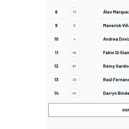
8
Álex Márque
73
9
Maverick Viñ
12
10
Andrea Dovi
4
11
Fabio Di Gia
49
12
Remy Gardn
87
13
Raúl Fernán
25
14
Darryn Bind
40
VOI