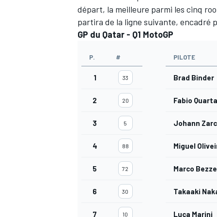
départ, la meilleure parmi les cinq r
partira de la ligne suivante, encadré 
GP du Qatar - Q1 MotoGP
P.
#
PILOTE
AUTRES CHAMPIONNATS
1
Brad Binder
33
2
Fabio Quart
20
3
Johann Zar
5
4
Miguel Olivei
88
5
Marco Bezze
72
6
Takaaki Na
30
7
Luca Marini
10