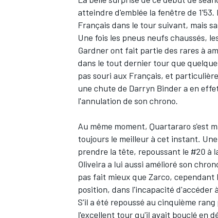
atteindre d'emblée la fenêtre de 1'53.
Français dans le tour suivant, mais s
Une fois les pneus neufs chaussés, les
Gardner
ont fait partie des rares à am
dans le tout dernier tour que quelque
pas souri aux Français, et particulièr
une chute de
Darryn Binder
a en effe
l'annulation de son chrono.
Au même moment, Quartararo s'est ma
toujours le meilleur à cet instant. Un
prendre la tête, repoussant le #20 à 
Oliveira
a lui aussi amélioré son chron
pas fait mieux que Zarco, cependant l
position, dans l'incapacité d'accéder à
S'il a été repoussé au cinquième rang 
l'excellent tour qu'il avait bouclé en d