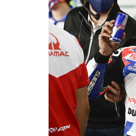
WRC
WEC