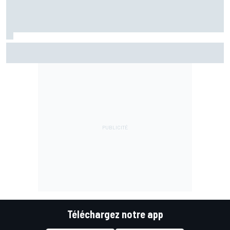
Steiner : "À l'heure actuelle, Viñales n'a pas été renvoyé"
Téléchargez notre app