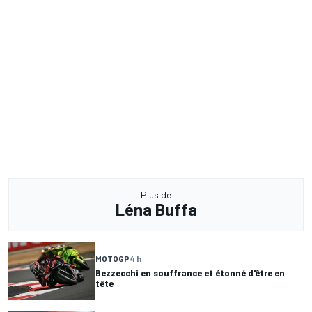
Plus de
Léna Buffa
MOTOGP
4 h
Bezzecchi en souffrance et étonné d'être en
tête