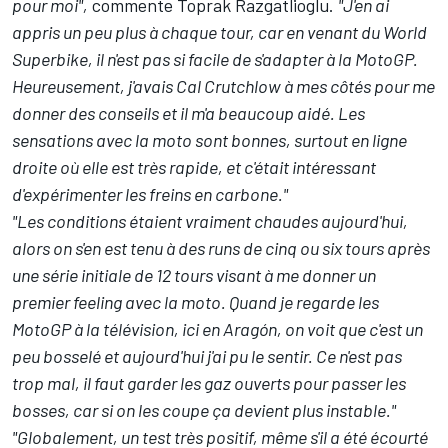
pour moi",
commente Toprak Razgatlioglu.
"J'en ai
appris un peu plus à chaque tour, car en venant du World
Superbike, il n'est pas si facile de s'adapter à la MotoGP.
Heureusement, j'avais Cal Crutchlow à mes côtés pour me
donner des conseils et il m'a beaucoup aidé. Les
sensations avec la moto sont bonnes, surtout en ligne
droite où elle est très rapide, et c'était intéressant
d'expérimenter les freins en carbone."
"Les conditions étaient vraiment chaudes aujourd'hui,
alors on s'en est tenu à des runs de cinq ou six tours après
une série initiale de 12 tours visant à me donner un
premier feeling avec la moto. Quand je regarde les
MotoGP à la télévision, ici en Aragón, on voit que c'est un
peu bosselé et aujourd'hui j'ai pu le sentir. Ce n'est pas
trop mal, il faut garder les gaz ouverts pour passer les
bosses, car si on les coupe ça devient plus instable."
"Globalement, un test très positif, même s'il a été écourté