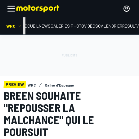
WRC
ACCUEIL
NEWS
GALERIES PHOTO
VIDÉOS
CALENDRIER
RÉSULT
PREVIEW
WRC
Rallye d'Espagne
BREEN SOUHAITE
"REPOUSSER LA
MALCHANCE" QUI LE
POURSUIT