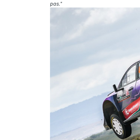
pas."