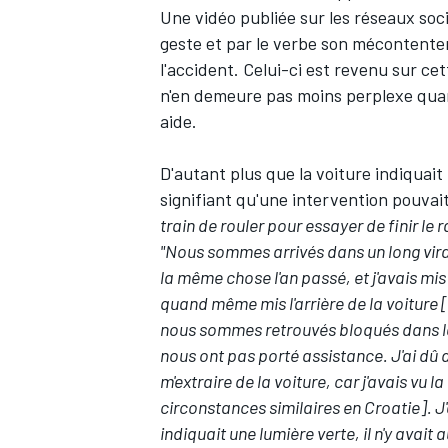
Une vidéo publiée sur les réseaux so
geste et par le verbe son mécontentem
l'accident. Celui-ci est revenu sur cet
n'en demeure pas moins perplexe quant
aide.
D'autant plus que la voiture indiquai
signifiant qu'une intervention pouvai
train de rouler pour essayer de finir le r
"Nous sommes arrivés dans un long virage 
la même chose l'an passé, et j'avais mis
quand même mis l'arrière de la voiture [d
nous sommes retrouvés bloqués dans la
nous ont pas porté assistance. J'ai dû
m'extraire de la voiture, car j'avais vu 
circonstances similaires en Croatie]. J'a
indiquait une lumière verte, il n'y avai