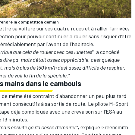
rendre la compétition demain
tre sa voiture sur ses quatre roues et à rallier l'arrivée,
ection pour pouvoir continuer à rouler sans risquer d'être
rrémédiablement par l'avant de l'habitacle.
orrible que cela de rouler avec ces lunettes"
, a concédé
s dire ça, mais c'était assez appréciable, c'est quelque
, mais à plus de 150 km/h c'est assez difficile de respirer.
r de voir la fin de la spéciale."
s mains dans le cambouis
ut de même été contraint d'abandonner un peu plus tard
ment consécutifs à sa sortie de route. Le pilote M-Sport
tape déjà compliquée avec une crevaison sur l'ES4 au
e 13 minutes.
mais ensuite ça n'a cessé d'empirer"
, explique Greensmith.
 autres choses qui se sont passées. Ce n'était pas mon