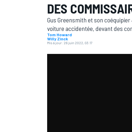
DES COMMISSAI
Gus Greensmith et son coéquipier 
voiture accidentée, devant des co
Tom Howard
Willy Zinck
Mis à jour:
26 juin 2022, 03:17
MOTOGP