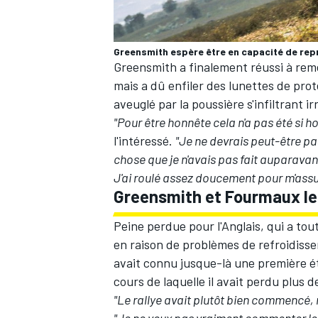
Greensmith espère être en capacité de rep
Greensmith a finalement réussi à remet
mais a dû enfiler des lunettes de prot
AUTRES CHAMPIONNATS
aveuglé par la poussière s'infiltrant i
"Pour être honnête cela n'a pas été si h
l'intéressé.
"Je ne devrais peut-être pa
chose que je n'avais pas fait auparavant
J'ai roulé assez doucement pour m'assure
Greensmith et Fourmaux le
Peine perdue pour l'Anglais, qui a to
en raison de problèmes de refroidisse
avait connu jusque-là une première é
cours de laquelle il avait perdu plus d
"Le rallye avait plutôt bien commencé, 
"Je ne veux pas vraiment commenter les