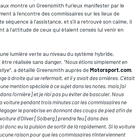
ciaux montre un Greensmith furieux manifester par le
ent à l'encontre des commissaires sur les lieux de
te séquence à l'assistance, et s'il a retrouvé son calme, il
 à l'attitude de ceux qui étaient censés lui venir en
t une lumière verte au niveau du système hybride,
t être réalisée sans danger.
"Nous étions simplement en
allye"
, a détaillé Greensmith auprès de
Motorsport.com
.
à droite qui se refermait, et il y avait des ornières. C'était
 une mention spéciale à ce sujet dans les notes, mais j'ai
ans l'ornière] et je n'ai pas pu éviter de basculer. Nous
 voiture pendant trois minutes car les commissaires ne
 dégager le parebrise en donnant des coups de pied afin de
la voiture d'Oliver [Solberg] prendre feu [dans des
i donc eu la pulsion de sortir de là rapidement. Si la voiture
t aucune raison pour que les commissaires n'interviennent