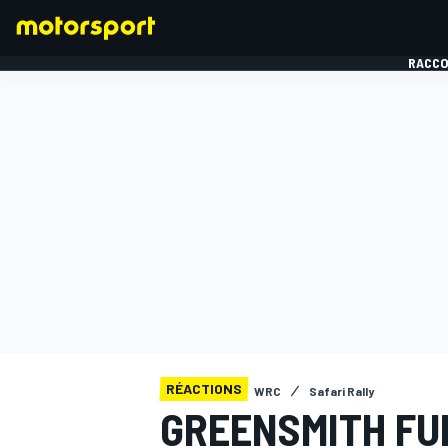
RACCO
FORMULE 1
RÉACTIONS
WRC
Safari Rally
GREENSMITH FUR