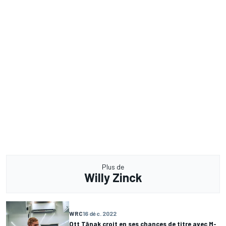
Plus de
Willy Zinck
WRC
16 déc. 2022
Ott Tänak croit en ses chances de titre avec M-