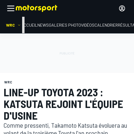
WRC
ACCUEIL
NEWS
GALERIES PHOTO
VIDÉOS
CALENDRIER
RÉSULT
WRC
LINE-UP TOYOTA 2023 :
KATSUTA REJOINT L'ÉQUIPE
D'USINE
Comme pressenti, Takamoto Katsuta évoluera au
volant de la troisième Toyota l'an prochain,