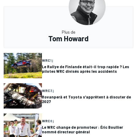
Plus de
Tom Howard
WRC
1 j
Le Rallye de Finlande était-il trop rapide ? Les
pilotes WRC divisés après les accidents
WRC
3 j
Rovanperä et Toyota s'apprêtent à discuter de
2027
WRC
8 j
Le WRC change de promoteur : Éric Boullier
nommé directeur général