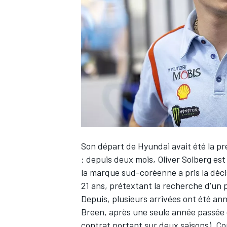
WRC
Son départ de Hyundai
avait été la p
: depuis deux mois,
Oliver Solberg
est
la marque sud-coréenne a pris la déci
WEC
21 ans, prétextant la recherche d'un p
Depuis, plusieurs arrivées ont été a
Breen
, après une seule année passée c
contrat portant sur deux saisons). C