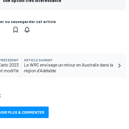
 "Une option très intéressante"
er ou sauvegarder cet article
 PRÉCÉDENT
ARTICLE SUIVANT
Carlo 2023
Le WRC envisage un retour en Australie dans la
t modifié
région d'Adélaïde
S
VOIR PLUS & COMMENTER