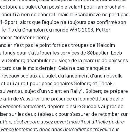
'octobre au sujet d'un possible volant pour l'an prochain.
 abouti à rien de concret, mais le Scandinave ne perd pas
r M-Sport, alors que l'équipe n'a toujours pas confirmé son
e, le fils du Champion du monde WRC 2003, Petter
ponsor Monster Energy.
ncier n'est pas le point fort des troupes de Malcolm
s fonds pour s'attribuer les services de
Sébastien Loeb
si vu Solberg déambuler au siège de la marque de boissons
 tard que le mois dernier. Cela n'a pas manqué de
s réseaux sociaux au sujet du lancement d'une nouvelle
et qui aurait pour pensionnaires Solberg et Tänak.
suivent au sujet d'un volant en Rally1, Solberg se prépare
e afin de s'assurer une présence en compétition, quelle
 avancent lentement"
, déplore ainsi le Suédois auprès de
iser sur les deux tableaux pour s'assurer de retomber sur
ion, c'est encore assez ouvert mais il est difficile de dire
avance lentement, donc dans l'immédiat on travaille sur