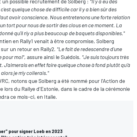
 un possible recrutement de Solberg :
"Il y a eu des
'est quelque chose de difficile car il y a bien sûr des
 faut avoir conscience. Nous entretenons une forte relation
t un tort pour nous de sortir des clous en ce moment. La
nt donné qu'il n'y a plus beaucoup de baquets disponibles."
ntien en Rally1 venait à être compromise, Solberg
r sur un retour en Rally2.
"Le fait de redescendre d'une
e pour moi"
, assure ainsi le Suédois.
"Je suis toujours très
. J'aimerais en effet faire quelque chose à fond plutôt qu'à
 alors je m'y collerais."
WRC, notons que Solberg a été nommé pour l'Action de
 lors du Rallye d'Estonie, dans le cadre de la cérémonie
dra ce mois-ci, en Italie.
ner" pour signer Loeb en 2023