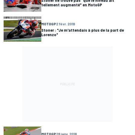
Stoner ne trouve pas "que le niveau ait
tellement augmenté" en MotoGP
MOTOGP
2 févr. 2018
Stoner : "Je m'attendais à plus de la part de
Lorenzo"
MOTOGP
28 janv. 2018