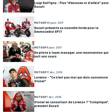
Luigi Dall'Igna - Plus "d'excuses ni d'alibis" pour
Ducati
MOTOGP
20 janv. 2017
Ducati présente sa nouvelle livrée pour la
Desmocedici GP17
MOTOGP
8 janv. 2017
De pilote à team manager, une reconversion qui
suit son cours
MOTOGP
17 déc. 2016
Lorenzo - "Ce n'est pas moi qui dois convaincre
Stoner"
MOTOGP
7 déc. 2016
Stoner en consultant de Lorenzo ? "Compliqué",
pressent Ducati