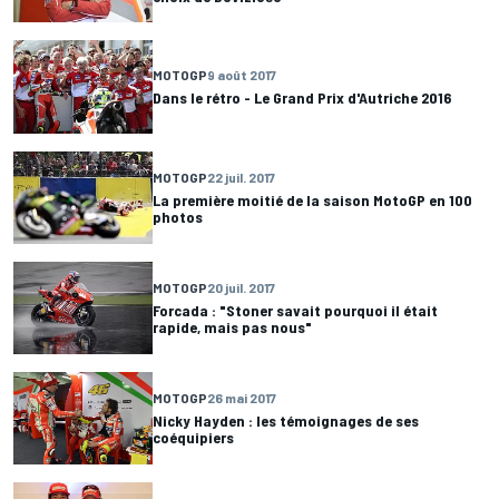
MOTOGP
9 août 2017
Dans le rétro - Le Grand Prix d'Autriche 2016
MOTOGP
22 juil. 2017
La première moitié de la saison MotoGP en 100
photos
MOTOGP
20 juil. 2017
Forcada : "Stoner savait pourquoi il était
rapide, mais pas nous"
MOTOGP
26 mai 2017
Nicky Hayden : les témoignages de ses
coéquipiers