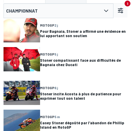
1
CHAMPIONNAT
MOTOGP
2 j
Pour Bagnaia, Stoner a affirmé une évidence en
lui apportant son soutien
MOTOGP
5 j
Stoner compatissant face aux difficultés de
Bagnaia chez Ducati
MOTOGP
6 j
Stoner incite Acosta à plus de patience pour
exprimer tout son talent
MOTOGP
5 m
Casey Stoner dégoûté par l'abandon de Phillip
Island en MotoGP