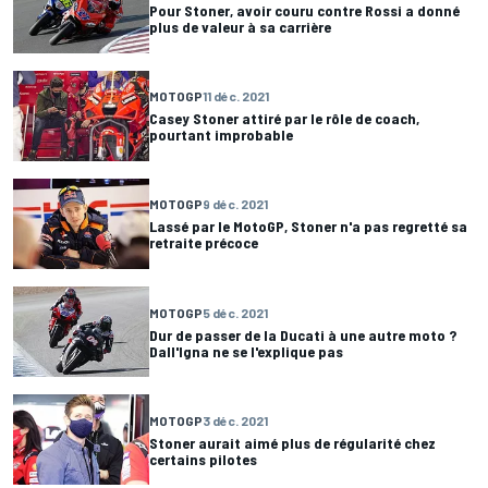
Pour Stoner, avoir couru contre Rossi a donné
plus de valeur à sa carrière
MOTOGP
11 déc. 2021
Casey Stoner attiré par le rôle de coach,
pourtant improbable
MOTOGP
9 déc. 2021
Lassé par le MotoGP, Stoner n'a pas regretté sa
retraite précoce
MOTOGP
5 déc. 2021
Dur de passer de la Ducati à une autre moto ?
Dall'Igna ne se l'explique pas
MOTOGP
3 déc. 2021
Stoner aurait aimé plus de régularité chez
certains pilotes