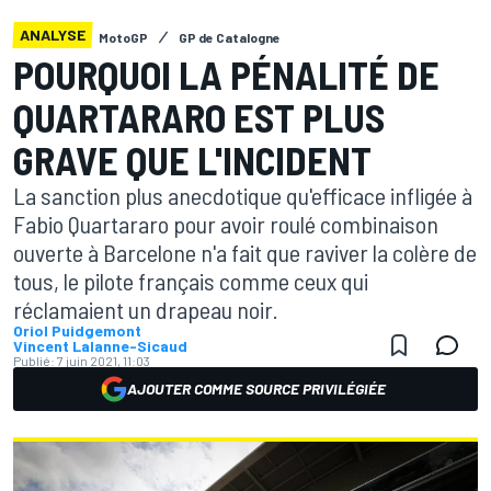
ANALYSE
MotoGP
GP de Catalogne
POURQUOI LA PÉNALITÉ DE
QUARTARARO EST PLUS
GRAVE QUE L'INCIDENT
La sanction plus anecdotique qu'efficace infligée à
Fabio Quartararo pour avoir roulé combinaison
ouverte à Barcelone n'a fait que raviver la colère de
tous, le pilote français comme ceux qui
réclamaient un drapeau noir.
Oriol Puidgemont
Vincent Lalanne-Sicaud
Publié:
7 juin 2021, 11:03
AJOUTER COMME SOURCE PRIVILÉGIÉE