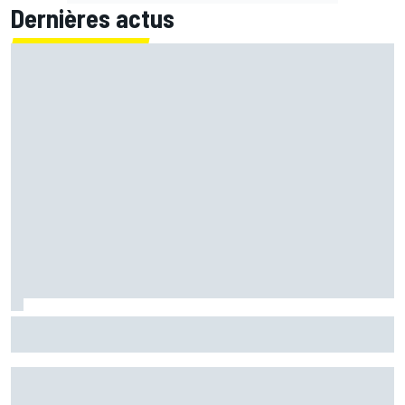
Dernières actus
Le grand écart de Fernández : retrouver la Yamaha 2026
pour préparer 2027