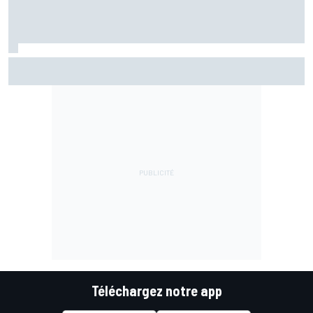
Le Rallye de Finlande était-il trop rapide ? Les pilotes WRC
divisés après les accidents
Téléchargez notre app