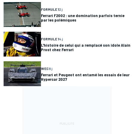
FORMULE 1
2 j
Ferrari F2002 : une domination parfois ternie
par les polémiques
FORMULE 1
4 j
L'histoire de celui qui a remplacé son idole Alain
Prost chez Ferrari
WEC
8 j
Ferrari et Peugeot ont entamé les essais de leur
Hypercar 2027