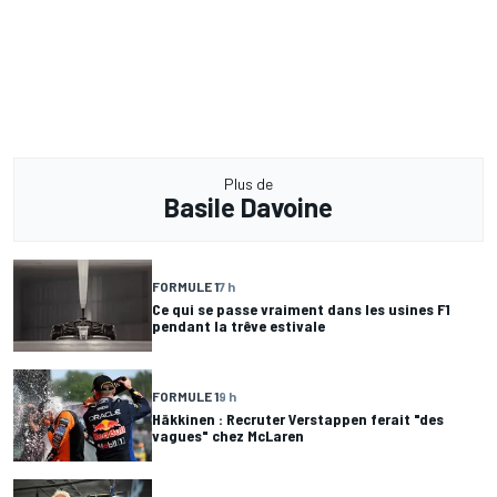
Plus de
Basile Davoine
FORMULE 1
7 h
Ce qui se passe vraiment dans les usines F1
pendant la trêve estivale
FORMULE 1
9 h
Häkkinen : Recruter Verstappen ferait "des
vagues" chez McLaren