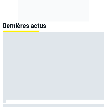
Dernières actus
Quartararo perdu : "L'impression de monter sur la moto