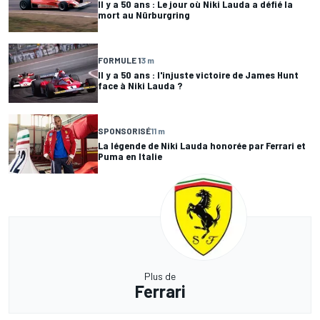
Il y a 50 ans : Le jour où Niki Lauda a défié la
mort au Nürburgring
FORMULE 1
3 m
Il y a 50 ans : l'injuste victoire de James Hunt
face à Niki Lauda ?
SPONSORISÉ
11 m
La légende de Niki Lauda honorée par Ferrari et
Puma en Italie
Plus de
Ferrari