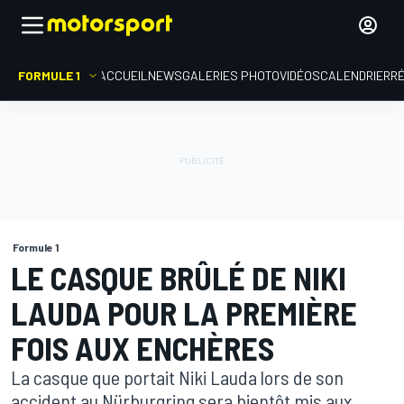
FORMULE 1
ACCUEIL
NEWS
GALERIES PHOTO
VIDÉOS
CALENDRIER
R
Formule 1
LE CASQUE BRÛLÉ DE NIKI
LAUDA POUR LA PREMIÈRE
FOIS AUX ENCHÈRES
La casque que portait Niki Lauda lors de son
accident au Nürburgring sera bientôt mis aux