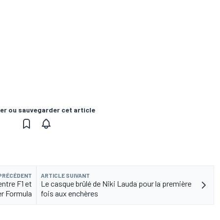
er ou sauvegarder cet article
 PRÉCÉDENT
ARTICLE SUIVANT
ntre F1 et
Le casque brûlé de Niki Lauda pour la première
r Formula
fois aux enchères