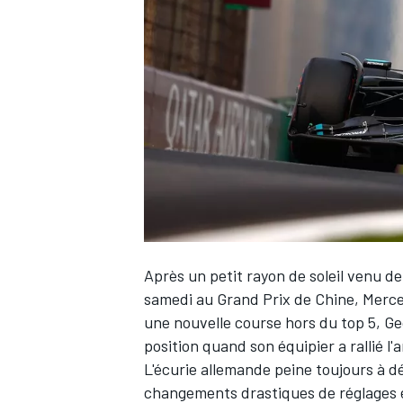
WRC
Après un petit rayon de soleil venu d
samedi au Grand Prix de Chine,
Merc
une nouvelle course hors du top 5,
Ge
WEC
position quand son équipier a rallié l
L'écurie allemande peine toujours à dé
changements drastiques de réglages ef