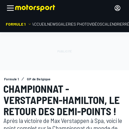
FORMULE 1
ACCUEIL
NEWS
GALERIES PHOTO
VIDÉOS
CALENDRIER
R
Formule 1
GP de Belgique
CHAMPIONNAT -
VERSTAPPEN-HAMILTON, LE
RETOUR DES DEMI-POINTS !
Après la victoire de Max Verstappen à Spa, voici le
point complet sur le Championnat du monde de