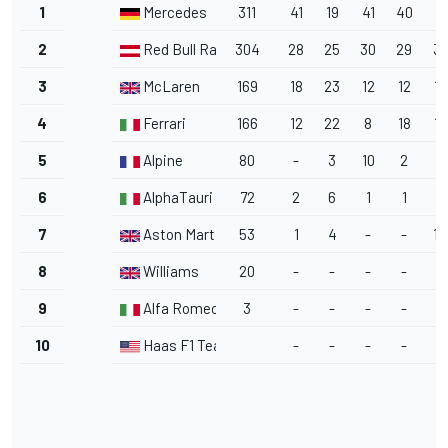
1
Mercedes
311
41
19
41
40
7
2
Red Bull Racing
304
28
25
30
29
37
3
McLaren
169
18
23
12
12
15
4
Ferrari
166
12
22
8
18
18
5
Alpine
80
-
3
10
2
2
6
AlphaTauri
72
2
6
1
1
8
7
Aston Martin Racing
53
1
4
-
-
14
8
Williams
20
-
-
-
-
-
9
Alfa Romeo
3
-
-
-
-
1
10
Haas F1 Team
-
-
-
-
-