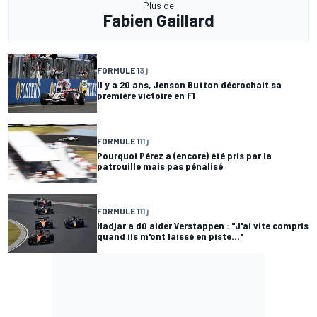
Plus de
Fabien Gaillard
FORMULE 1
3 j
Il y a 20 ans, Jenson Button décrochait sa
première victoire en F1
FORMULE 1
11 j
Pourquoi Pérez a (encore) été pris par la
patrouille mais pas pénalisé
FORMULE 1
11 j
Hadjar a dû aider Verstappen : "J'ai vite compris
quand ils m'ont laissé en piste..."