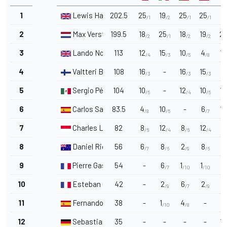
1
Lewis Hamilton
202.5
25
19
25
25
7
/1
/2
/1
/1
2
Max Verstappen
199.5
18
25
18
19
2
/2
/1
/2
/2
3
Lando Norris
113
12
15
10
4
15
/4
/3
/5
/8
4
Valtteri Bottas
108
16
-
16
15
-
/3
/3
/3
5
Sergio Pérez
104
10
-
12
10
12
/5
/4
/5
6
Carlos Sainz Jr.
83.5
4
10
-
6
18
/8
/5
/7
7
Charles Leclerc
82
8
12
8
12
-
/6
/4
/6
/4
8
Daniel Ricciardo
56
6
8
2
8
-
/7
/6
/9
/6
9
Pierre Gasly
54
-
6
1
1
8
/7
/10
/10
10
Esteban Ocon
42
-
2
6
2
2
/9
/7
/9
11
Fernando Alonso
38
-
1
4
-
-
/10
/8
12
Sebastian Vettel
35
-
-
-
-
10