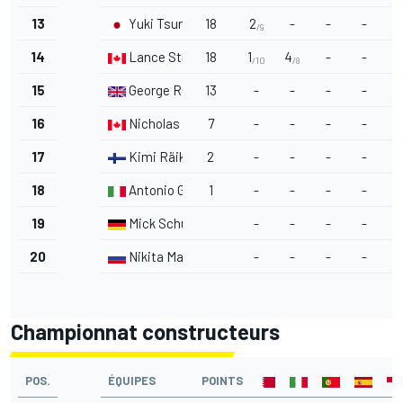
13
Yuki Tsunoda
18
2
-
-
-
-
/9
14
Lance Stroll
18
1
4
-
-
4
/10
/8
15
George Russell
13
-
-
-
-
-
16
Nicholas Latifi
7
-
-
-
-
-
17
Kimi Räikkönen
2
-
-
-
-
-
18
Antonio Giovinazzi
1
-
-
-
-
1
/
19
Mick Schumacher
-
-
-
-
-
20
Nikita Mazepin
-
-
-
-
-
Championnat constructeurs
POS.
ÉQUIPES
POINTS